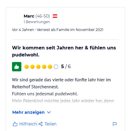
Hinweis:
Verfasst von HolidayCheck mit Hilfe von KI. Alle
Angaben ohne Gewähr. Bitte lies vor der Buchung die
Marc
(
46-50
)
verbindlichen
Angebotsdetails
des jeweiligen Veranstalters.
1
Bewertungen
Vor 4 Jahren • Verreist als Familie im November 2021
Wir kommen seit Jahren her & fühlen uns
pudelwohl.
5
/ 6
Wir sind gerade das vierte oder fünfte Jahr hier im
Reiterhof Storchennest.
Fühlen uns jedesmal pudelwohl.
Mein Patenkind möchte jedes Jahr wieder her, denn
sie ist von den Reitlehrern (besonders Bea) und den
Mehr anzeigen
Pferden begeistert.
In all den Jahren haben wir nicht einen unhöflichen
Hilfreich
Teilen
Mitarbeiter erlebt.