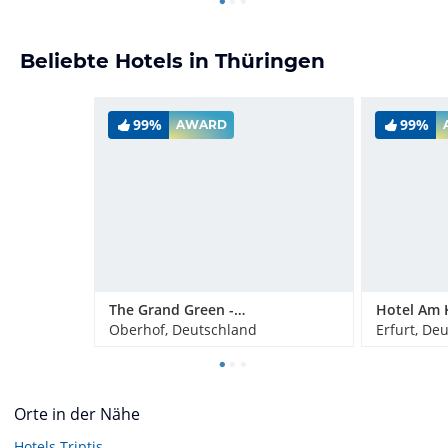
Beliebte Hotels in Thüringen
99%
99%
AWARD
The Grand Green - Familux Resort
Hotel Am 
Oberhof, Deutschland
Erfurt, De
Orte in der Nähe
Hotels
Triptis