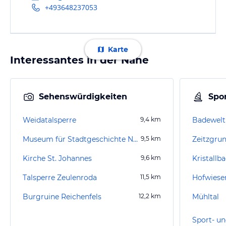
+493648237053
Karte
Interessantes in der Nähe
Sehenswürdigkeiten
Spor
Weidatalsperre
9,4
km
Badewelt
Museum für Stadtgeschichte Neustadt an der Orla
9,5
km
Zeitzgru
Kirche St. Johannes
9,6
km
Kristallb
Talsperre Zeulenroda
11,5
km
Hofwiese
Burgruine Reichenfels
12,2
km
Mühltal
Sport- un