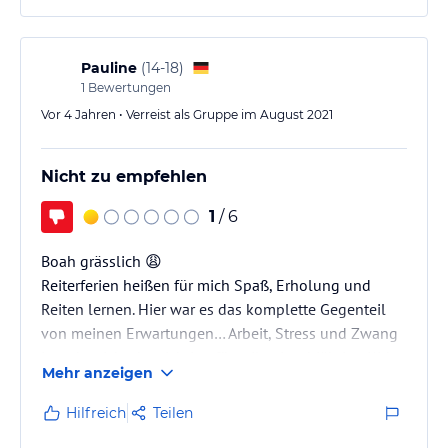
Wir sind sehr gerne hier & freuen uns schon auf‘s
nächste Mal.
Pauline
(
14-18
)
1
Bewertungen
Vor 4 Jahren • Verreist als Gruppe im August 2021
Nicht zu empfehlen
1
/ 6
Boah grässlich 😩
Reiterferien heißen für mich Spaß, Erholung und
Reiten lernen. Hier war es das komplette Gegenteil
von meinen Erwartungen… Arbeit, Stress und Zwang
ist echt nicht das richtige für teilweise 4 jährige Kids.
Mehr anzeigen
Hilfreich
Teilen