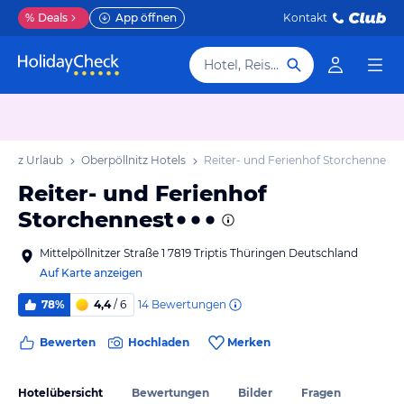
%
Deals
App öffnen
Kontakt
Hotel, Reiseziel
lnitz Urlaub
Oberpöllnitz Hotels
Reiter- und Ferienhof Storchennest
Reiter- und Ferienhof
Storchennest
Mittelpöllnitzer Straße 1 7819 Triptis Thüringen Deutschland
Auf Karte anzeigen
14
Bewertungen
78%
4,4
/ 6
Bewerten
Hochladen
Merken
Hotelübersicht
Bewertungen
Bilder
Fragen