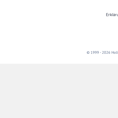
Erklär
© 1999 - 2026 Holi