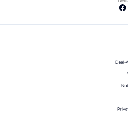
Besuc
Deal-
Nu
Priva