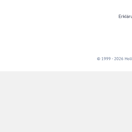
Erklär
© 1999 - 2026 Holi