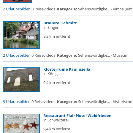
2 Urlaubsbilder
0 Reisevideos
Kategorie:
Sehenswürdigke... - Kirche (Kirch
Brauerei Schmitt
in Singen
9,2 km entfernt
2 Urlaubsbilder
0 Reisevideos
Kategorie:
Sehenswürdigke... - Museum
Klosterruine Paulinzella
in Königsee
9,4 km entfernt
9 Urlaubsbilder
0 Reisevideos
Kategorie:
Sehenswürdigke... - historische 
Restaurant Flair Hotel Waldfrieden
in Schwarzatal
9,4 km entfernt