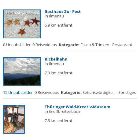
Gasthaus Zur Post
in Ilmenau
6,9 km entfernt
0 Urlaubsbilder
0 Reisevideos
Kategorie:
Essen & Trinken - Restaurant
Kickelhahn
in Ilmenau
7,0 km entfernt
15 Urlaubsbilder
0 Reisevideos
Kategorie:
Sehenswürdigke... - Sonstige
Thüringer Wald-Kreativ-Museum
in Großbreitenbach
7,3 km entfernt