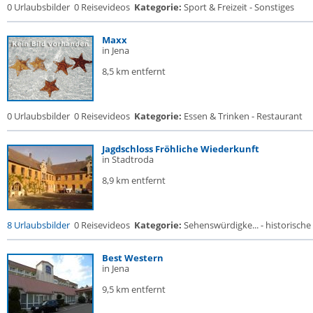
0 Urlaubsbilder
0 Reisevideos
Kategorie:
Sport & Freizeit - Sonstiges
Maxx
in Jena
8,5 km entfernt
0 Urlaubsbilder
0 Reisevideos
Kategorie:
Essen & Trinken - Restaurant
Jagdschloss Fröhliche Wiederkunft
in Stadtroda
8,9 km entfernt
8 Urlaubsbilder
0 Reisevideos
Kategorie:
Sehenswürdigke... - historische 
Best Western
in Jena
9,5 km entfernt