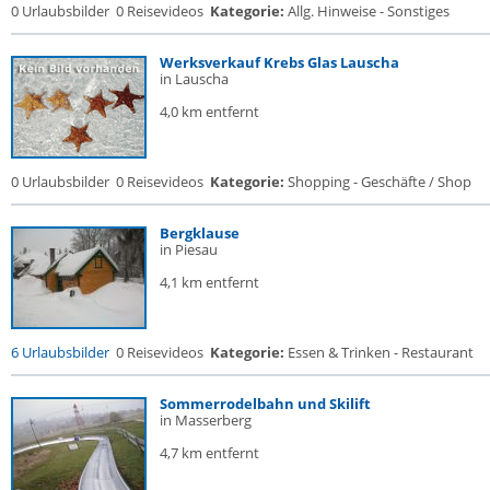
0 Urlaubsbilder
0 Reisevideos
Kategorie:
Allg. Hinweise - Sonstiges
Werksverkauf Krebs Glas Lauscha
in Lauscha
4,0 km entfernt
0 Urlaubsbilder
0 Reisevideos
Kategorie:
Shopping - Geschäfte / Shop
Bergklause
in Piesau
4,1 km entfernt
6 Urlaubsbilder
0 Reisevideos
Kategorie:
Essen & Trinken - Restaurant
Sommerrodelbahn und Skilift
in Masserberg
4,7 km entfernt