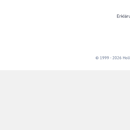
Erklär
© 1999 - 2026 Holi