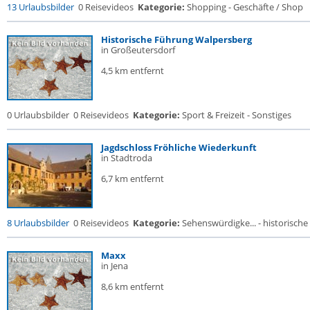
13 Urlaubsbilder
0 Reisevideos
Kategorie:
Shopping - Geschäfte / Shop
Historische Führung Walpersberg
in Großeutersdorf
4,5 km entfernt
0 Urlaubsbilder
0 Reisevideos
Kategorie:
Sport & Freizeit - Sonstiges
Jagdschloss Fröhliche Wiederkunft
in Stadtroda
6,7 km entfernt
8 Urlaubsbilder
0 Reisevideos
Kategorie:
Sehenswürdigke... - historische 
Maxx
in Jena
8,6 km entfernt