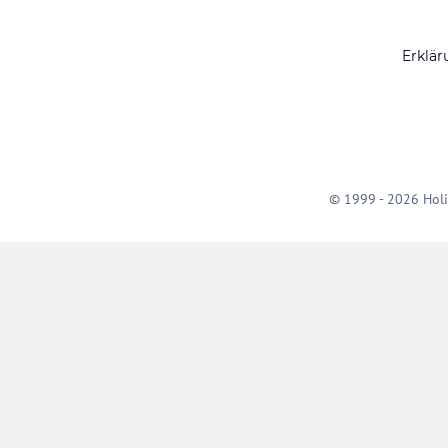
Erklär
© 1999 - 2026 Holi