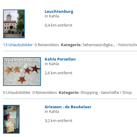
Leuchtenburg
in Kahla
0,4 km entfernt
13 Urlaubsbilder
0 Reisevideos
Kategorie:
Sehenswürdigke... - historische
Kahla Porzellan
in Kahla
2,6 km entfernt
0 Urlaubsbilder
0 Reisevideos
Kategorie:
Shopping - Geschäfte / Shop
Griesson - de Beukelaer
in Kahla
3,2 km entfernt