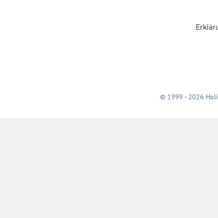
Erklär
© 1999 - 2026 Holi