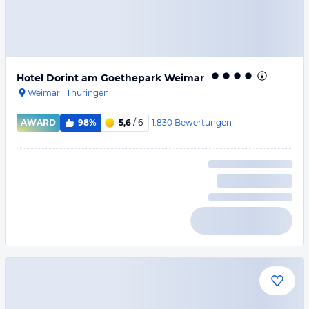
Hotel Dorint am Goethepark Weimar
Weimar
·
Thüringen
1.830
Bewertungen
AWARD
98%
5,6
/ 6