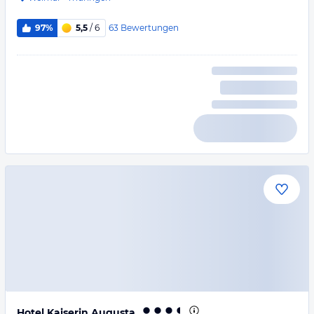
63
Bewertungen
97%
5,5
/ 6
Hotel Kaiserin Augusta