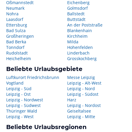
Oßmannstedt
Eichenberg
Neumark
Golmsdorf
Nohra
Ballstedt
Laasdorf
Buttstädt
Ettersburg
An der Poststraße
Bad Sulza
Blankenhain
Großheringen
Kirchheim
Bad Berka
Milda
Tonndorf
Hohenfelden
Rudolstadt
Linderbach
Heichelheim
Grosskochberg
Beliebte Urlaubsgebiete
Luftkurort Friedrichsbrunn
Messe Leipzig
Vogtland
Leipzig - Alt-West
Leipzig - Süd
Leipzig - Nord
Leipzig - Ost
Leipzig - Südost
Leipzig - Nordwest
Harz
Leipzig - Südwest
Leipzig - Nordost
Thüringer Wald
Geiseltalsee
Leipzig - West
Leipzig - Mitte
Beliebte Urlaubsregionen