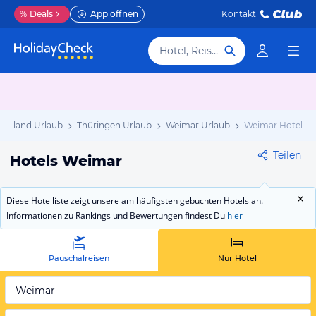
%
Deals
App öffnen
Kontakt
Hotel, Reiseziel
schland Urlaub
Thüringen Urlaub
Weimar Urlaub
Weimar Hotels
Teilen
Hotels Weimar
Diese Hotelliste zeigt unsere am häufigsten gebuchten Hotels an.
Informationen zu Rankings und Bewertungen findest Du
hier
Pauschalreisen
Nur Hotel
Weimar