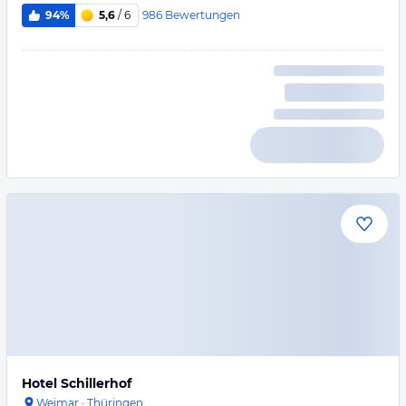
986
Bewertungen
94%
5,6
/ 6
Hotel Schillerhof
Weimar
·
Thüringen