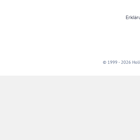
Erklär
© 1999 - 2026 Holi