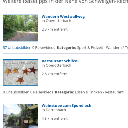
Weitere Reisetipps in der Nähe von Schweigen-Rec
Wandern Westwallweg
in Oberotterbach
2,3 km entfernt
37 Urlaubsbilder
0 Reisevideos
Kategorie:
Sport & Freizeit - Wandern / Tr
Restaurant Schlössl
in Oberotterbach
2,6 km entfernt
0 Urlaubsbilder
0 Reisevideos
Kategorie:
Essen & Trinken - Restaurant
Weinstube zum Spundloch
in Dörrenbach
4,3 km entfernt