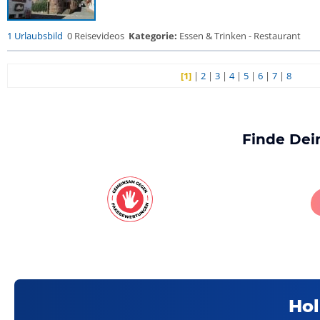
1 Urlaubsbild
0 Reisevideos
Kategorie:
Essen & Trinken - Restaurant
[1]
|
2
|
3
|
4
|
5
|
6
|
7
|
8
Finde Dei
Hol