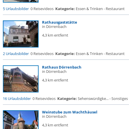
5 Urlaubsbilder
0 Reisevideos
Kategorie:
Essen & Trinken - Restaurant
Rathausgaststätte
in Dörrenbach
4,3 km entfernt
2 Urlaubsbilder
0 Reisevideos
Kategorie:
Essen & Trinken - Restaurant
Rathaus Dörrenbach
in Dörrenbach
4,3 km entfernt
16 Urlaubsbilder
0 Reisevideos
Kategorie:
Sehenswürdigke... - Sonstige
Weinstube zum Wachthäusel
in Dörrenbach
4,3 km entfernt