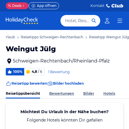
%
Deals
App öffnen
Kontakt
Hotel, Reiseziel
h Urlaub
Reisetipps Schweigen-Rechtenbach
Reisetipp Weingut Jülg
Weingut Jülg
Schweigen-Rechtenbach/Rheinland-Pfalz
100%
4,8
/ 6
1 Bewertung
Reisetipp bewerten
Bilder hochladen
Reisetippübersicht
Bewertungen
Bilder
Hotels
Möchtest Du Urlaub in der Nähe buchen?
Folgende Hotels könnten Dir gefallen