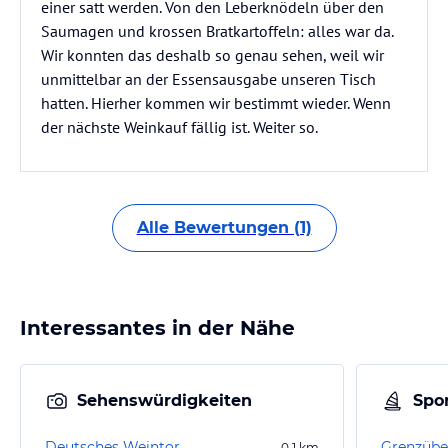
einer satt werden. Von den Leberknödeln über den
Saumagen und krossen Bratkartoffeln: alles war da.
Wir konnten das deshalb so genau sehen, weil wir
unmittelbar an der Essensausgabe unseren Tisch
hatten. Hierher kommen wir bestimmt wieder. Wenn
der nächste Weinkauf fällig ist. Weiter so.
Alle Bewertungen (1)
Interessantes in der Nähe
Sehenswürdigkeiten
Spor
Deutsches Weintor
0,1
km