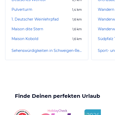
Pulverturm
Wandern
1,4
km
1. Deutscher Weinlehrpfad
1,6
km
Maison dite Stern
1,6
km
Maison Kobold
Südpfalz
1,6
km
Sehenswürdigkeiten in Schweigen-Rechtenbach
Finde Deinen perfekten Urlaub