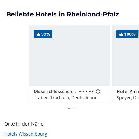
Beliebte Hotels in Rheinland-Pfalz
99%
100%
Moselschlösschen Spa & Resort
Hotel Am 
Traben-Trarbach, Deutschland
Speyer, D
Orte in der Nähe
Hotels
Wissembourg