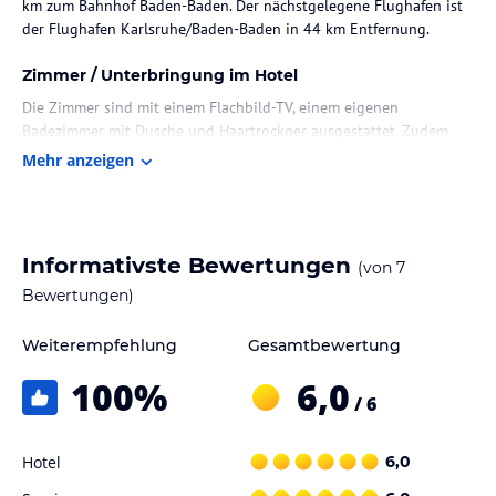
km zum Bahnhof Baden-Baden. Der nächstgelegene Flughafen ist
der Flughafen Karlsruhe/Baden-Baden in 44 km Entfernung.
Zimmer / Unterbringung im Hotel
Die Zimmer sind mit einem Flachbild-TV, einem eigenen
Badezimmer mit Dusche und Haartrockner ausgestattet. Zudem
stehen kostenloses WLAN sowie Bettwäsche und Handtücher in
Mehr anzeigen
den Wohneinheiten zur Verfügung.
Gastronomie im Hotel
In der Unterkunft wird ein Frühstück in Form eines Buffets
Informativste Bewertungen
(von
7
angeboten.
Bewertungen)
Hinweis:
Verfasst von HolidayCheck mit Hilfe von KI. Alle
Weiterempfehlung
Gesamtbewertung
Angaben ohne Gewähr. Bitte lies vor der Buchung die
verbindlichen
Angebotsdetails
des jeweiligen Veranstalters.
100
%
6,0
/ 6
Hotel
6,0