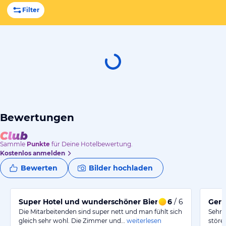
Filter
Bewertungen
Sammle
Punkte
für Deine Hotelbewertung.
Kostenlos anmelden
Bewerten
Bilder hochladen
Super Hotel und wunderschöner Biergarten
6
/ 6
Gern
Die Mitarbeitenden sind super nett und man fühlt sich
Sehr 
gleich sehr wohl. Die Zimmer und…
weiterlesen
störe