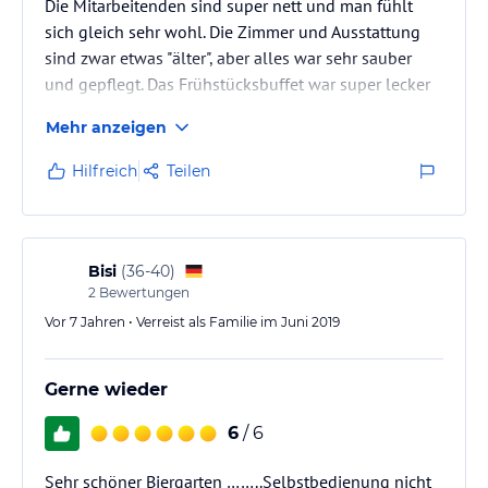
Die Mitarbeitenden sind super nett und man fühlt
sich gleich sehr wohl. Die Zimmer und Ausstattung
sind zwar etwas "älter", aber alles war sehr sauber
und gepflegt. Das Frühstücksbuffet war super lecker
und abwechslungsreich. Auch das Abendessen und
Mehr anzeigen
der wunderschöne Biergarten sind sehr zu
empfehlen. Wir haben hier ein ganzes Wander-
Hilfreich
Teilen
Wochenende verbracht und kommen auf jeden Fall
wieder!
Bisi
(
36-40
)
2
Bewertungen
Vor 7 Jahren • Verreist als Familie im Juni 2019
Gerne wieder
6
/ 6
Sehr schöner Biergarten ……..Selbstbedienung nicht