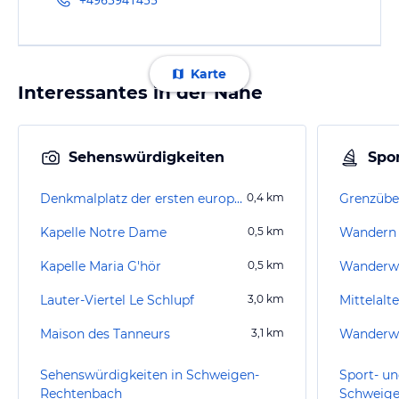
Karte
Interessantes in der Nähe
Sehenswürdigkeiten
Spor
Denkmalplatz der ersten europäischen Vereinigung
0,4
km
Kapelle Notre Dame
0,5
km
Wandern
Kapelle Maria G'hör
0,5
km
Lauter-Viertel Le Schlupf
3,0
km
Maison des Tanneurs
3,1
km
Sehenswürdigkeiten in Schweigen-
Sport- un
Rechtenbach
Schweige