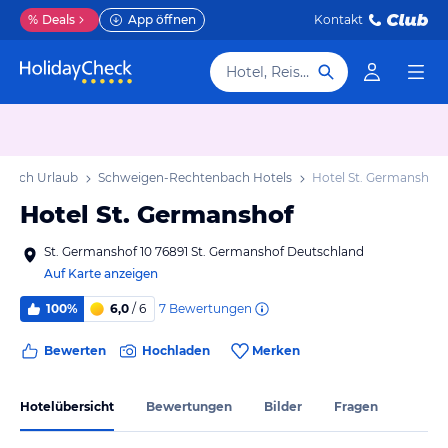
%
Deals
App öffnen
Kontakt
Hotel, Reiseziel
nbach Urlaub
Schweigen-Rechtenbach Hotels
Hotel St. Germanshof
Hotel St. Germanshof
St. Germanshof 10 76891 St. Germanshof Deutschland
Auf Karte anzeigen
7
Bewertungen
100%
6,0
/ 6
Bewerten
Hochladen
Merken
Hotelübersicht
Bewertungen
Bilder
Fragen