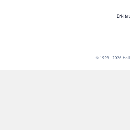
Erklär
© 1999 - 2026 Holi