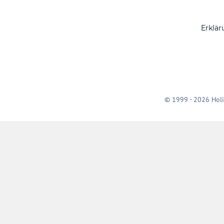
Erklär
© 1999 - 2026 Holi