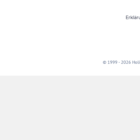
Erklär
© 1999 - 2026 Holi