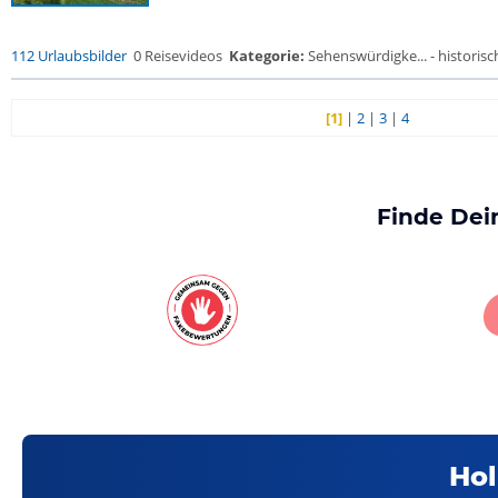
112 Urlaubsbilder
0 Reisevideos
Kategorie:
Sehenswürdigke... - historisch
[1]
|
2
|
3
|
4
Finde Dei
Hol