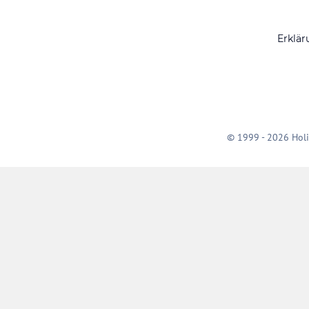
Erklär
© 1999 - 2026 Holi