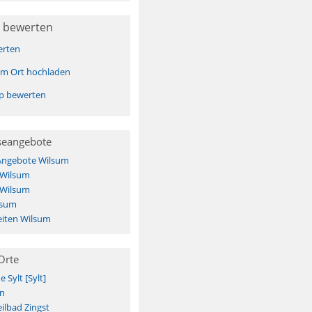
 bewerten
erten
sem Ort hochladen
pp bewerten
seangebote
 Angebote Wilsum
 Wilsum
 Wilsum
lsum
iten Wilsum
Orte
Sylt [Sylt]
n
ilbad Zingst