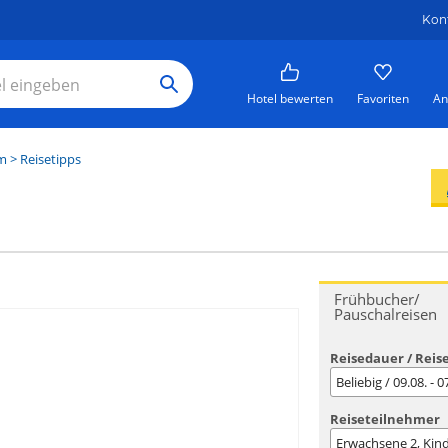
Kon
Hotel bewerten
Favoriten
An
m
> Reisetipps
Frühbucher/
Pauschalreisen
Reisedauer / Reis
Beliebig / 09.08. - 
Reiseteilnehmer
Erwachsene
2
, Kin