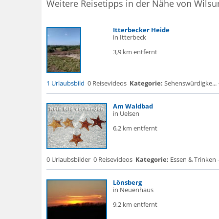
Weitere Reisetipps in der Nähe von Wils
Itterbecker Heide
in Itterbeck
3,9 km entfernt
1 Urlaubsbild
0 Reisevideos
Kategorie:
Sehenswürdigke... -
Am Waldbad
in Uelsen
6,2 km entfernt
0 Urlaubsbilder
0 Reisevideos
Kategorie:
Essen & Trinken 
Lönsberg
in Neuenhaus
9,2 km entfernt