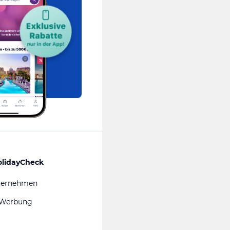
olidayCheck
ternehmen
 Werbung