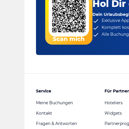
Hol Dir
Dein Urlaubsbegl
Exklusive Ap
Komplett kos
Alle Buchungs
Scan mich
Service
Für Partner
Meine Buchungen
Hoteliers
Kontakt
Widgets
Fragen & Antworten
Partnerpr