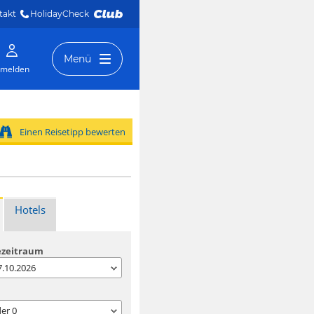
takt
HolidayCheck 
Menü
melden
Einen Reisetipp bewerten
Hotels
ezeitraum
07.10.2026
der
0