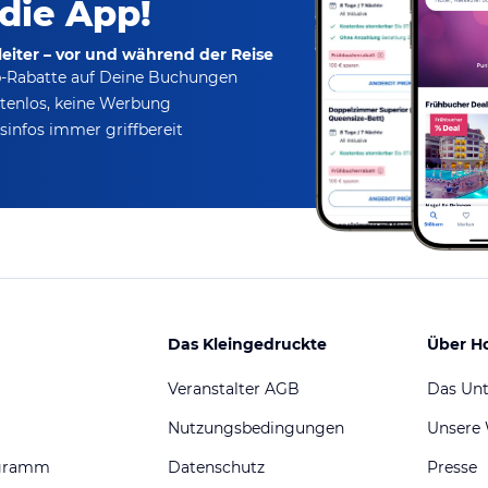
 die App!
eiter – vor und während der Reise
p-Rabatte
auf Deine Buchungen
tenlos,
keine Werbung
infos immer griffbereit
Das Kleingedruckte
Über H
Veranstalter AGB
Das Un
Nutzungsbedingungen
Unsere
ogramm
Datenschutz
Presse