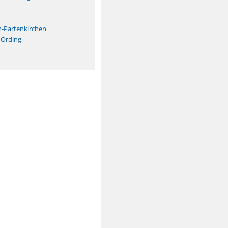
n
h-Partenkirchen
-Ording