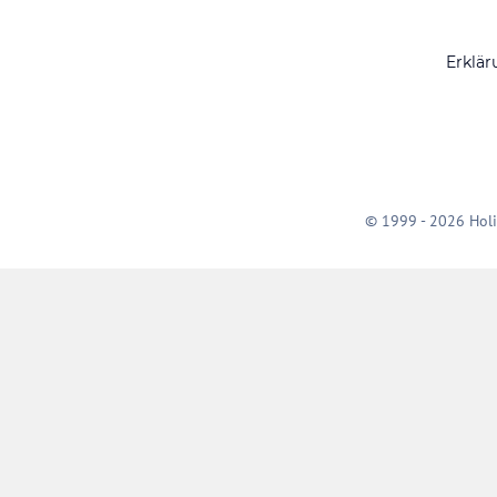
Erklär
© 1999 - 2026 Holi