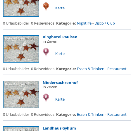
Karte
0 Urlaubsbilder
0 Reisevideos
Kategorie:
Nightlife
-
Disco / Club
Ringhotel Paulsen
in Zeven
Karte
0 Urlaubsbilder
0 Reisevideos
Kategorie:
Essen & Trinken
-
Restaurant
Niedersachsenhof
in Zeven
Karte
0 Urlaubsbilder
0 Reisevideos
Kategorie:
Essen & Trinken
-
Restaurant
Landhaus Gyhum