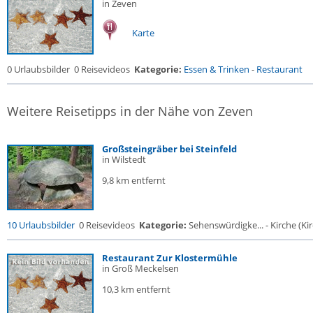
in Zeven
Karte
0 Urlaubsbilder
0 Reisevideos
Kategorie:
Essen & Trinken
-
Restaurant
Weitere Reisetipps in der Nähe von Zeven
Großsteingräber bei Steinfeld
in Wilstedt
9,8 km entfernt
10 Urlaubsbilder
0 Reisevideos
Kategorie:
Sehenswürdigke... - Kirche (Kir
Restaurant Zur Klostermühle
in Groß Meckelsen
10,3 km entfernt