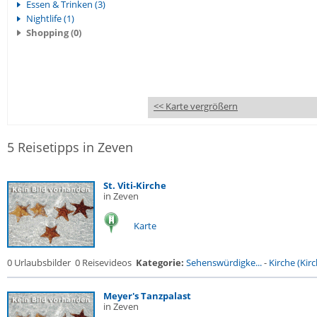
Essen & Trinken (3)
Nightlife (1)
Shopping (0)
<< Karte vergrößern
5 Reisetipps in Zeven
St. Viti-Kirche
in Zeven
Karte
0 Urlaubsbilder
0 Reisevideos
Kategorie:
Sehenswürdigke...
-
Kirche (Kirc
Meyer's Tanzpalast
in Zeven