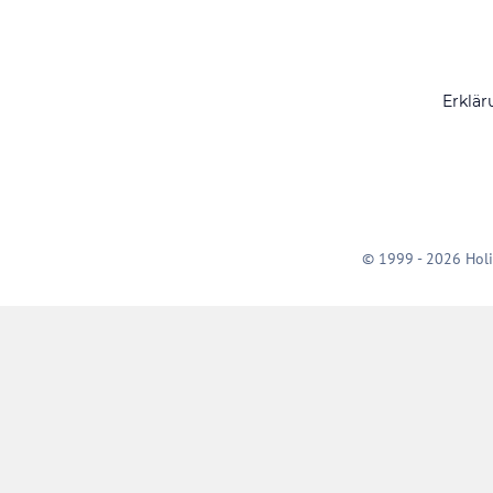
Erklär
© 1999 - 2026 Holi