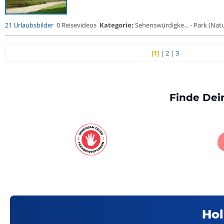
21 Urlaubsbilder
0 Reisevideos
Kategorie:
Sehenswürdigke... - Park (Natur
[1]
|
2
|
3
Finde Dei
Hol