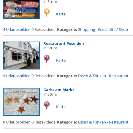
in Stuhr
Karte
4 Urlaubsbilder
0 Reisevideos
Kategorie:
Shopping
-
Geschäfte / Shop
Restaurant Poseidon
in Stuhr
Karte
9 Urlaubsbilder
0 Reisevideos
Kategorie:
Essen & Trinken
-
Restaurant
Garbs am Markt
in Stuhr
Karte
0 Urlaubsbilder
0 Reisevideos
Kategorie:
Essen & Trinken
-
Restaurant