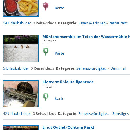
Karte
14 Urlaubsbilder
0 Reisevideos
Kategorie:
Essen & Trinken
-
Restaurant
Mühlenensemble im Teich der Wassermühle Hei
in Stuhr
Karte
6 Urlaubsbilder
0 Reisevideos
Kategorie:
Sehenswürdigke...
-
Denkmal
Klostermühle Heiligenrode
in Stuhr
Karte
42 Urlaubsbilder
0 Reisevideos
Kategorie:
Sehenswürdigke...
-
Sonstiges
Lindt Outlet (Ochtum Park)