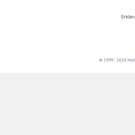
Erklär
© 1999 - 2026 Holi