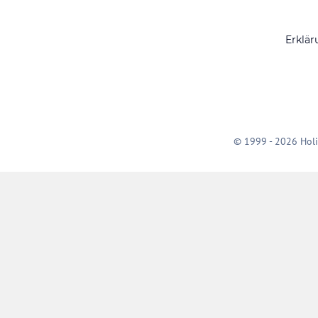
Erklär
© 1999 - 2026 Holi