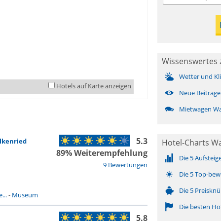
Wissenswertes 
Wetter und Kl
Hotels auf Karte anzeigen
Neue Beiträge
Mietwagen Wa
5.3
lkenried
Hotel-Charts W
89% Weiterempfehlung
Die 5 Aufsteig
9 Bewertungen
Die 5 Top-bew
Die 5 Preisknü
...
-
Museum
Die besten Ho
5.8