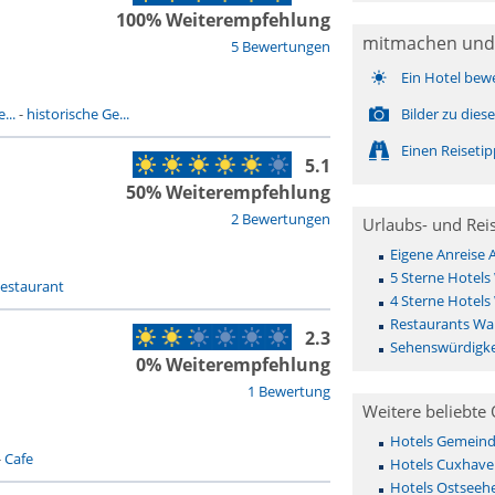
100% Weiterempfehlung
mitmachen und
5 Bewertungen
Ein Hotel bew
...
-
historische Ge...
Bilder zu die
Einen Reiseti
5.1
50% Weiterempfehlung
2 Bewertungen
Urlaubs- und Rei
Eigene Anreise
5 Sterne Hotels
estaurant
4 Sterne Hotels
Restaurants Wa
2.3
Sehenswürdigke
0% Weiterempfehlung
1 Bewertung
Weitere beliebte 
Hotels Gemeinde 
-
Cafe
Hotels Cuxhave
Hotels Ostseehe