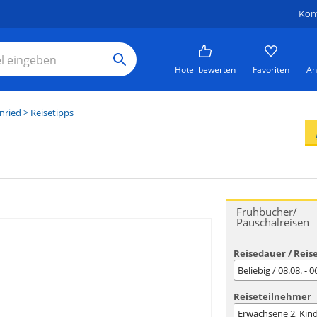
Kon
Hotel bewerten
Favoriten
An
nried
> Reisetipps
Frühbucher/
Pauschalreisen
Reisedauer / Reis
Beliebig / 08.08. - 
Reiseteilnehmer
Erwachsene
2
, Kin