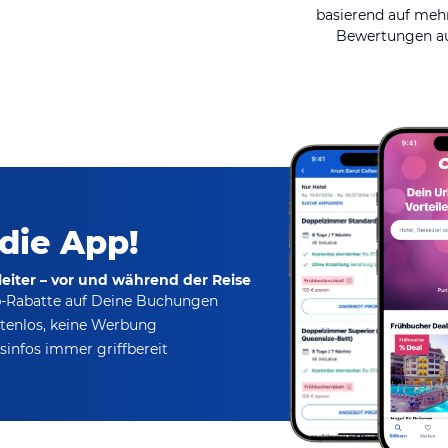
basierend auf mehr
Bewertungen au
 die App!
eiter – vor und während der Reise
p-Rabatte
auf Deine Buchungen
tenlos,
keine Werbung
infos immer griffbereit