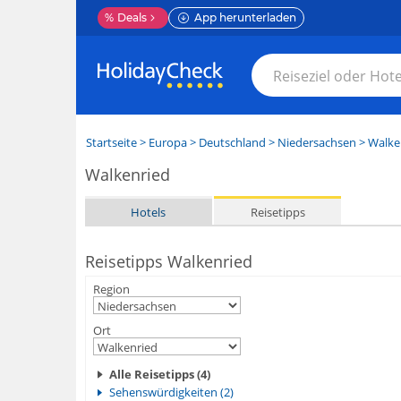
%
Deals
App herunterladen
Startseite
>
Europa
>
Deutschland
>
Niedersachsen
>
Walke
Walkenried
Hotels
Reisetipps
Reisetipps Walkenried
Region
Ort
Alle Reisetipps (4)
Sehenswürdigkeiten (2)