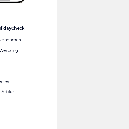
olidayCheck
ternehmen
 Werbung
hemen
 Artikel