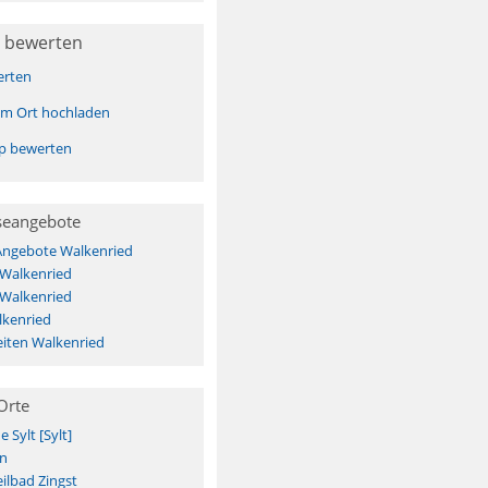
 bewerten
erten
sem Ort hochladen
pp bewerten
seangebote
 Angebote Walkenried
 Walkenried
 Walkenried
lkenried
iten Walkenried
Orte
Sylt [Sylt]
n
ilbad Zingst