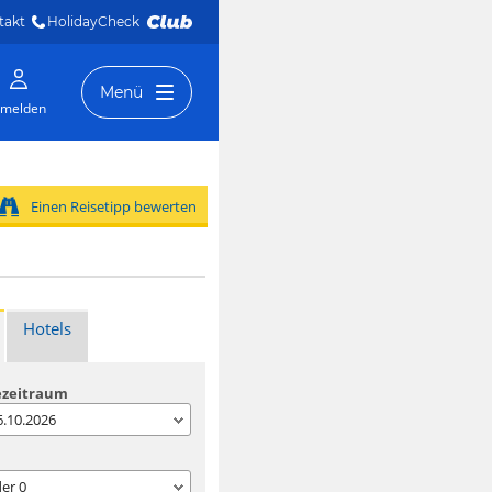
takt
HolidayCheck 
Menü
melden
Einen Reisetipp bewerten
Hotels
ezeitraum
06.10.2026
der
0