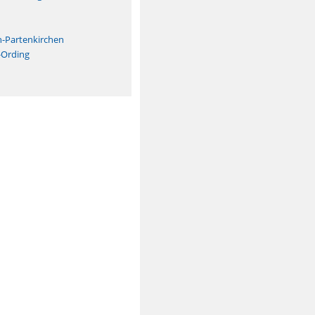
n
h-Partenkirchen
-Ording