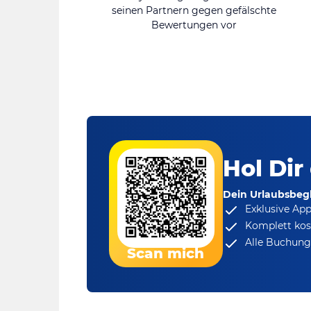
seinen Partnern gegen gefälschte
Bewertungen vor
Hol Dir
Dein Urlaubsbegl
Exklusive Ap
Komplett kos
Alle Buchungs
Scan mich