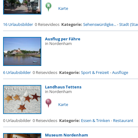
Karte
16 Urlaubsbilder
0 Reisevideos
Kategorie:
Sehenswürdigke...
-
Stadt (Stad
Ausflug per Fähre
in Nordenham
6 Urlaubsbilder
0 Reisevideos
Kategorie:
Sport & Freizeit
-
Ausflüge
Landhaus Tettens
in Nordenham
Karte
0 Urlaubsbilder
0 Reisevideos
Kategorie:
Essen & Trinken
-
Restaurant
Museum Nordenham