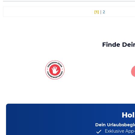
[1]
|
2
Finde Dei
Hol
Dein Urlaubsbegle
Exklusive App