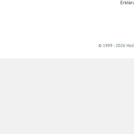
Erklär
© 1999 - 2026 Holi