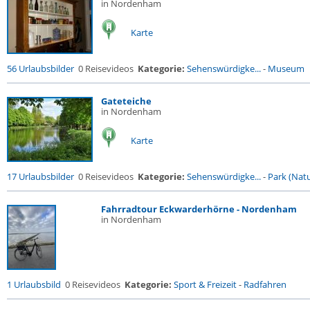
in Nordenham
Karte
56 Urlaubsbilder
0 Reisevideos
Kategorie:
Sehenswürdigke...
-
Museum
Gateteiche
in Nordenham
Karte
17 Urlaubsbilder
0 Reisevideos
Kategorie:
Sehenswürdigke...
-
Park (Natu
Fahrradtour Eckwarderhörne - Nordenham
in Nordenham
1 Urlaubsbild
0 Reisevideos
Kategorie:
Sport & Freizeit
-
Radfahren