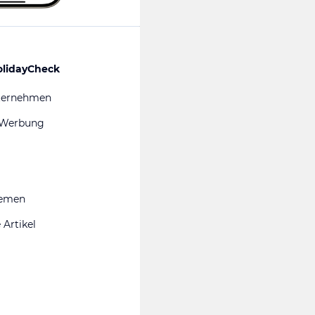
olidayCheck
ternehmen
 Werbung
hemen
 Artikel