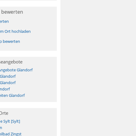
 bewerten
erten
sem Ort hochladen
pp bewerten
seangebote
Angebote Glandorf
 Glandorf
 Glandorf
ndorf
iten Glandorf
Orte
Sylt [Sylt]
n
ilbad Zingst