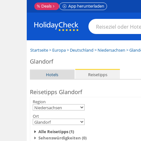
%
Deals
App herunterladen
Startseite
>
Europa
>
Deutschland
>
Niedersachsen
>
Gland
Glandorf
Hotels
Reisetipps
Reisetipps Glandorf
Region
Ort
Alle Reisetipps (1)
Sehenswürdigkeiten (0)