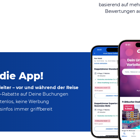
basierend auf mehr
Bewertungen au
 die App!
eiter – vor und während der Reise
p-Rabatte
auf Deine Buchungen
tenlos,
keine Werbung
infos immer griffbereit