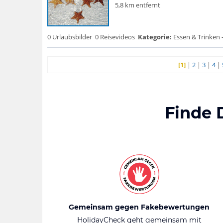
5,8 km entfernt
0 Urlaubsbilder
0 Reisevideos
Kategorie:
Essen & Trinken 
[1]
|
2
|
3
|
4
|
Finde 
Gemeinsam gegen Fakebewertungen
HolidayCheck geht gemeinsam mit