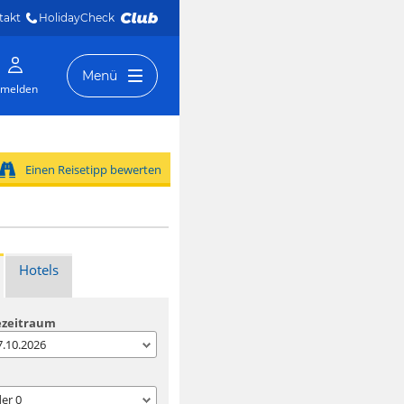
takt
HolidayCheck 
Menü
melden
Einen Reisetipp bewerten
Hotels
ezeitraum
07.10.2026
der
0