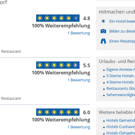
orf
mitmachen und
4.8
Ein Hotel bew
100% Weiterempfehlung
Bilder zu die
1 Bewertung
Einen Reiseti
- Restaurant
Urlaubs- und Rei
5.5
Eigene Anreise 
100% Weiterempfehlung
5 Sterne Hotels
1 Bewertung
4 Sterne Hotels
Restaurants Gla
Sehenswürdigke
- Restaurant
6.0
Weitere beliebte 
100% Weiterempfehlung
Hotels Gemeinde 
Hotels Cuxhave
1 Bewertung
Hotels Ostseehe