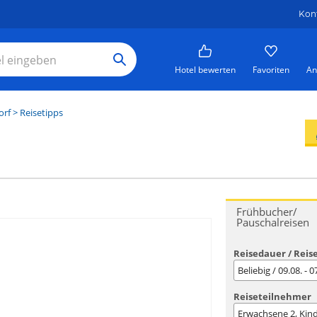
Kon
Hotel bewerten
Favoriten
An
orf
> Reisetipps
Frühbucher/
Pauschalreisen
Reisedauer / Reis
Beliebig / 09.08. - 
Reiseteilnehmer
Erwachsene
2
, Kin