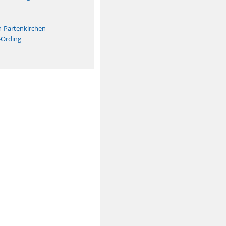
n
h-Partenkirchen
-Ording