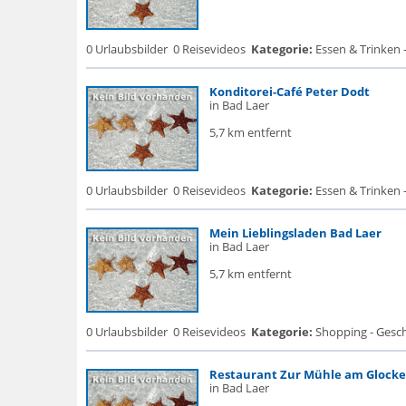
0 Urlaubsbilder
0 Reisevideos
Kategorie:
Essen & Trinken 
Konditorei-Café Peter Dodt
in Bad Laer
5,7 km entfernt
0 Urlaubsbilder
0 Reisevideos
Kategorie:
Essen & Trinken -
Mein Lieblingsladen Bad Laer
in Bad Laer
5,7 km entfernt
0 Urlaubsbilder
0 Reisevideos
Kategorie:
Shopping - Gesch
Restaurant Zur Mühle am Glock
in Bad Laer