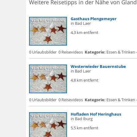
Weitere Reisetipps in der Nähe von Gland
Gasthaus Plengemeyer
in Bad Laer
4,3 km entfernt
0 Urlaubsbilder
0 Reisevideos
Kategorie:
Essen & Trinken 
Westerwieder Bauernstube
in Bad Laer
4,8 km entfernt
0 Urlaubsbilder
0 Reisevideos
Kategorie:
Essen & Trinken 
Hofladen Hof Heringhaus
in Bad Iburg
5,5 km entfernt