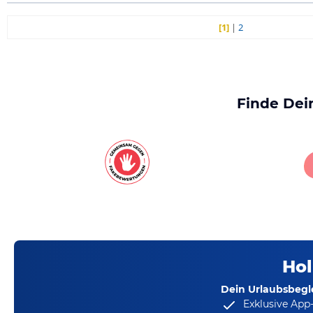
[1]
|
2
Finde Dei
Hol
Dein Urlaubsbegle
Exklusive App