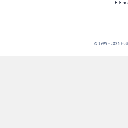
Erklär
© 1999 - 2026 Holi