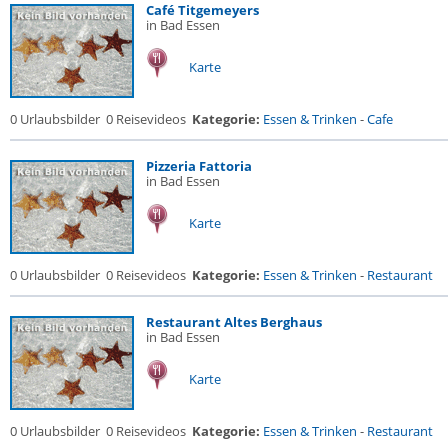
Café Titgemeyers
in Bad Essen
Karte
0 Urlaubsbilder
0 Reisevideos
Kategorie:
Essen & Trinken
-
Cafe
Pizzeria Fattoria
in Bad Essen
Karte
0 Urlaubsbilder
0 Reisevideos
Kategorie:
Essen & Trinken
-
Restaurant
Restaurant Altes Berghaus
in Bad Essen
Karte
0 Urlaubsbilder
0 Reisevideos
Kategorie:
Essen & Trinken
-
Restaurant