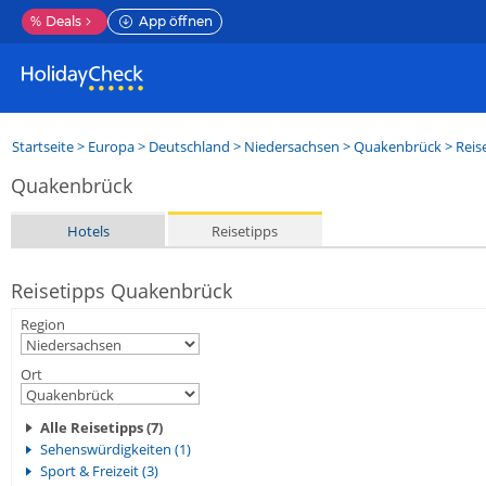
%
Deals
App öffnen
Startseite
>
Europa
>
Deutschland
>
Niedersachsen
>
Quakenbrück
> Reis
Quakenbrück
Hotels
Reisetipps
Reisetipps Quakenbrück
Region
Ort
Alle Reisetipps (7)
Sehenswürdigkeiten (1)
Sport & Freizeit (3)