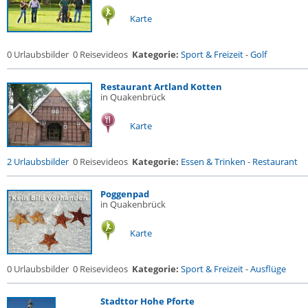
Karte
0 Urlaubsbilder
0 Reisevideos
Kategorie:
Sport & Freizeit
-
Golf
Restaurant Artland Kotten
in Quakenbrück
Karte
2 Urlaubsbilder
0 Reisevideos
Kategorie:
Essen & Trinken
-
Restaurant
Poggenpad
in Quakenbrück
Karte
0 Urlaubsbilder
0 Reisevideos
Kategorie:
Sport & Freizeit
-
Ausflüge
Stadttor Hohe Pforte