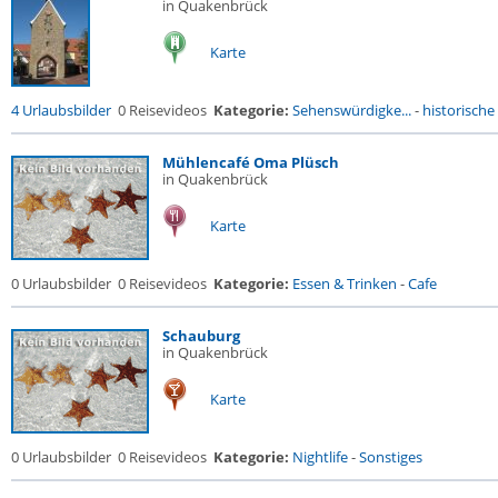
in Quakenbrück
Karte
4 Urlaubsbilder
0 Reisevideos
Kategorie:
Sehenswürdigke...
-
historische 
Mühlencafé Oma Plüsch
in Quakenbrück
Karte
0 Urlaubsbilder
0 Reisevideos
Kategorie:
Essen & Trinken
-
Cafe
Schauburg
in Quakenbrück
Karte
0 Urlaubsbilder
0 Reisevideos
Kategorie:
Nightlife
-
Sonstiges