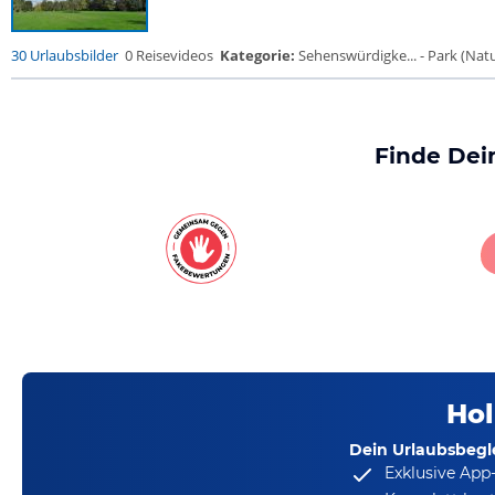
30 Urlaubsbilder
0 Reisevideos
Kategorie:
Sehenswürdigke... - Park (Natur
Finde Dei
Hol
Dein Urlaubsbegle
Exklusive App