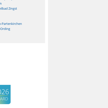
n
ilbad Zingst
n
h-Partenkirchen
-Ording