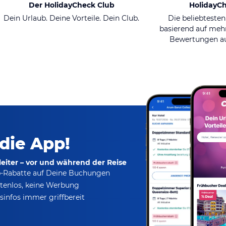
Der HolidayCheck Club
HolidayC
Dein Urlaub. Deine Vorteile. Dein Club.
Die beliebtesten
basierend auf mehr
Bewertungen au
 die App!
eiter – vor und während der Reise
p-Rabatte
auf Deine Buchungen
tenlos,
keine Werbung
infos immer griffbereit