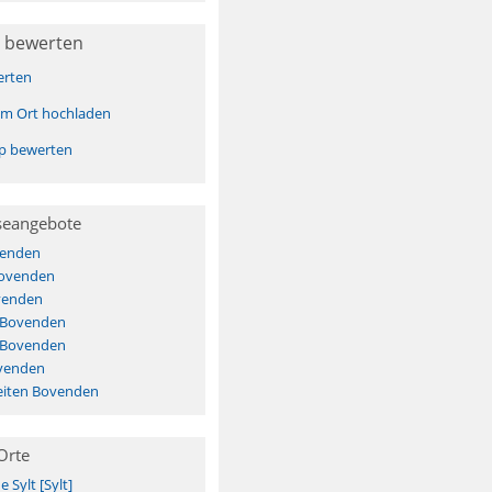
 bewerten
erten
sem Ort hochladen
pp bewerten
seangebote
venden
Bovenden
venden
s Bovenden
s Bovenden
venden
eiten Bovenden
Orte
Sylt [Sylt]