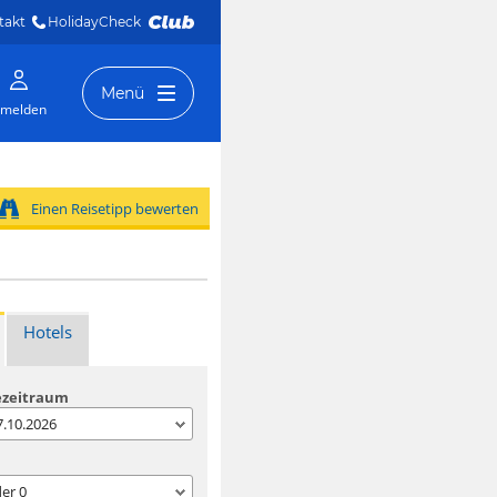
takt
HolidayCheck 
Menü
melden
Einen Reisetipp bewerten
Hotels
ezeitraum
07.10.2026
der
0