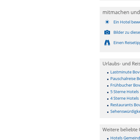
mitmachen und
Ein Hotel bew
Bilder zu die
Einen Reiseti
Urlaubs- und Rei
Lastminute Bo
Pauschalreise 
Frühbucher Bo
5 Sterne Hotel
4 Sterne Hotel
Restaurants Bo
Sehenswürdigk
Weitere beliebte 
Hotels Gemeinde 