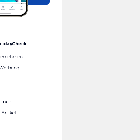
olidayCheck
ternehmen
 Werbung
hemen
 Artikel