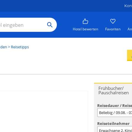
Kon
Hotel bewerten
Favoriten
An
nden
> Reisetipps
Frühbucher/
Pauschalreisen
Reisedauer / Reis
Beliebig / 09.08. - 
Reiseteilnehmer
Erwachsene
2
, Kin