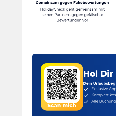
Gemeinsam gegen Fakebewertungen
HolidayCheck geht gemeinsam mit
seinen Partnern gegen gefälschte
Bewertungen vor
Hol Dir
Dein Urlaubsbegl
Exklusive Ap
Komplett kos
Alle Buchungs
Scan mich