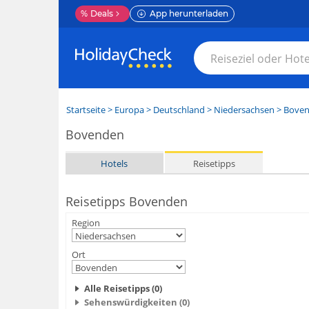
%
Deals
App herunterladen
Startseite
>
Europa
>
Deutschland
>
Niedersachsen
>
Bove
Bovenden
Hotels
Reisetipps
Reisetipps Bovenden
Region
Ort
Alle Reisetipps (0)
Sehenswürdigkeiten (0)