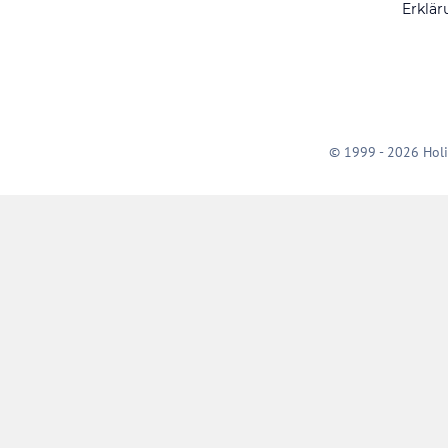
Erklär
© 1999 - 2026 Holi