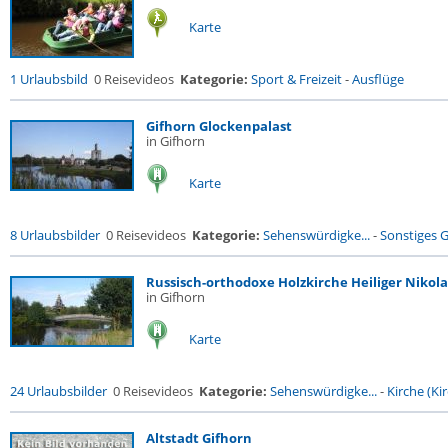
Karte
1 Urlaubsbild
0 Reisevideos
Kategorie:
Sport & Freizeit
-
Ausflüge
Gifhorn Glockenpalast
in Gifhorn
Karte
8 Urlaubsbilder
0 Reisevideos
Kategorie:
Sehenswürdigke...
-
Sonstiges 
Russisch-orthodoxe Holzkirche Heiliger Nikola.
in Gifhorn
Karte
24 Urlaubsbilder
0 Reisevideos
Kategorie:
Sehenswürdigke...
-
Kirche (Kir
Altstadt Gifhorn