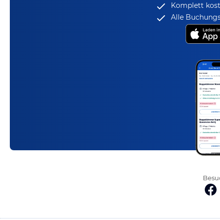
Komplett kost
Alle Buchungs
Besuc