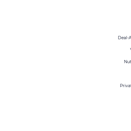
Deal-
Nu
Priva