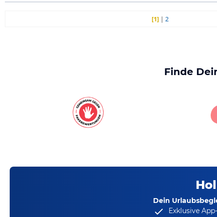
[1]
|
2
Finde Dei
Hol
Dein Urlaubsbegle
Exklusive App