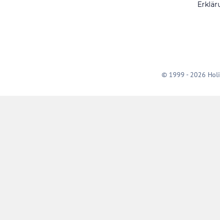
Erklär
© 1999 - 2026 Holi