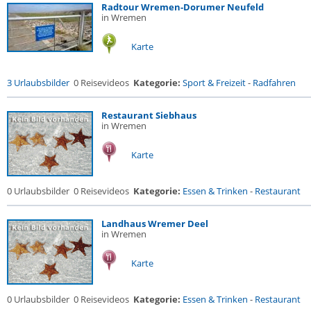
Radtour Wremen-Dorumer Neufeld
in Wremen
Karte
3 Urlaubsbilder
0 Reisevideos
Kategorie:
Sport & Freizeit
-
Radfahren
Restaurant Siebhaus
in Wremen
Karte
0 Urlaubsbilder
0 Reisevideos
Kategorie:
Essen & Trinken
-
Restaurant
Landhaus Wremer Deel
in Wremen
Karte
0 Urlaubsbilder
0 Reisevideos
Kategorie:
Essen & Trinken
-
Restaurant