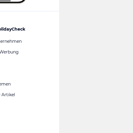
olidayCheck
ternehmen
 Werbung
hemen
 Artikel