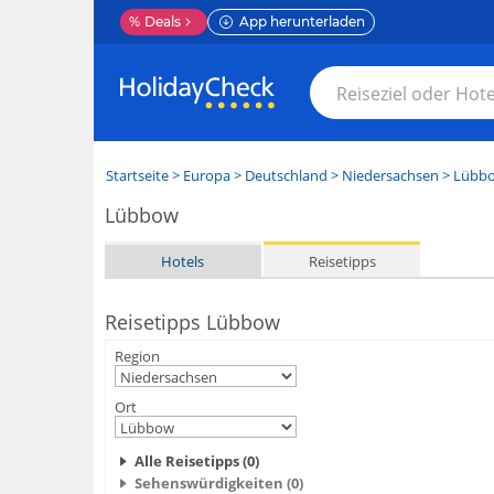
%
Deals
App herunterladen
Startseite
>
Europa
>
Deutschland
>
Niedersachsen
>
Lübb
Lübbow
Hotels
Reisetipps
Reisetipps Lübbow
Region
Ort
Alle Reisetipps (0)
Sehenswürdigkeiten (0)