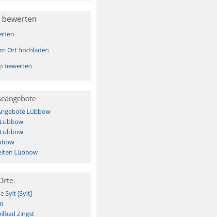
 bewerten
erten
sem Ort hochladen
pp bewerten
seangebote
 Angebote Lübbow
s Lübbow
s Lübbow
übbow
eiten Lübbow
Orte
Sylt [Sylt]
n
ilbad Zingst