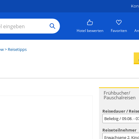
Kon
Hotel bewerten
Favoriten
An
ow
> Reisetipps
Frühbucher/
Pauschalreisen
Reisedauer / Reis
Beliebig / 09.08. - 
Reiseteilnehmer
Erwachsene
2
, Kin