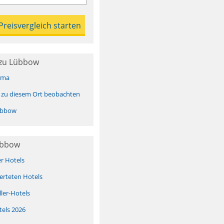
 zu Lübbow
ima
 zu diesem Ort beobachten
übbow
übbow
er Hotels
erteten Hotels
ller-Hotels
tels 2026