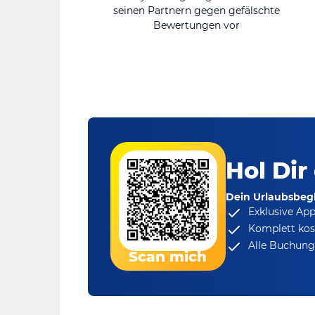
seinen Partnern gegen gefälschte
Bewertungen vor
Hol Dir
Dein Urlaubsbegl
Exklusive Ap
Komplett kos
Alle Buchungs
Scan mich