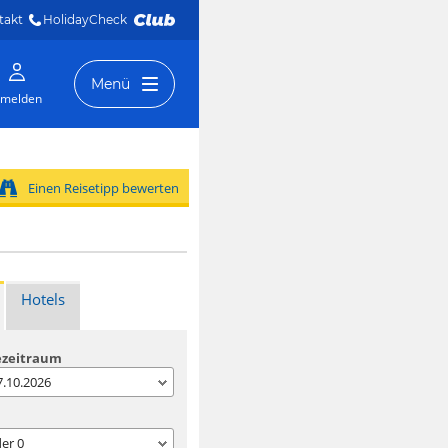
takt
HolidayCheck 
Menü
melden
Einen Reisetipp bewerten
Hotels
ezeitraum
07.10.2026
der
0