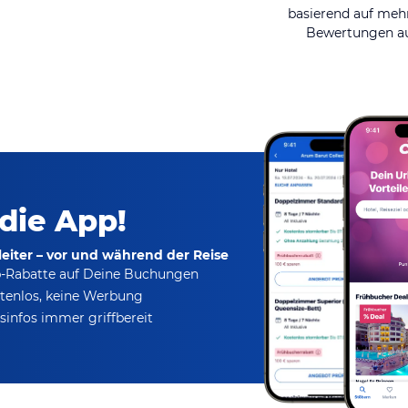
basierend auf mehr
Bewertungen au
 die App!
eiter – vor und während der Reise
p-Rabatte
auf Deine Buchungen
tenlos,
keine Werbung
infos immer griffbereit