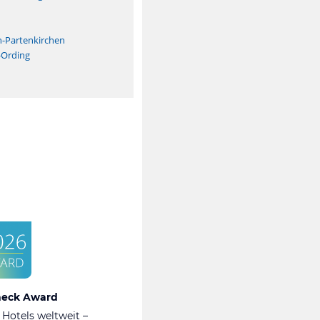
n
h-Partenkirchen
-Ording
heck Award
 Hotels weltweit –