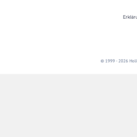
Erklär
© 1999 - 2026 Holi