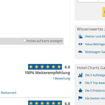
Wissenswertes 
Wetter und Kl
Hotels auf Karte anzeigen
Neue Beiträge
Mietwagen Ga
6.0
Hotel-Charts G
100% Weiterempfehlung
Die 5 Aufsteig
1 Bewertung
Die 5 Top-bew
Die 5 Preisknü
-
Restaurant
Die besten Ho
6.0