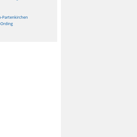
n
h-Partenkirchen
-Ording