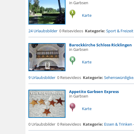
in Garbsen
Karte
24 Urlaubsbilder
0 Reisevideos
Kategorie:
Sport & Freizeit
Barockkirche Schloss Ricklingen
in Garbsen
Karte
9 Urlaubsbilder
0 Reisevideos
Kategorie:
Sehenswürdigke.
Appetito Garbsen Express
in Garbsen
Karte
0 Urlaubsbilder
0 Reisevideos
Kategorie:
Essen & Trinken