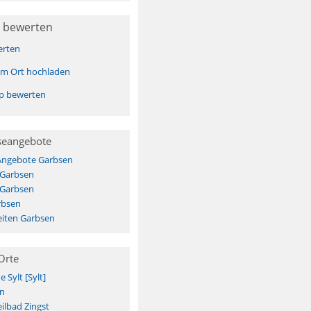
 bewerten
erten
sem Ort hochladen
pp bewerten
seangebote
 Angebote Garbsen
 Garbsen
 Garbsen
rbsen
iten Garbsen
Orte
Sylt [Sylt]
n
ilbad Zingst