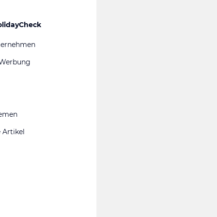
olidayCheck
ternehmen
 Werbung
hemen
 Artikel