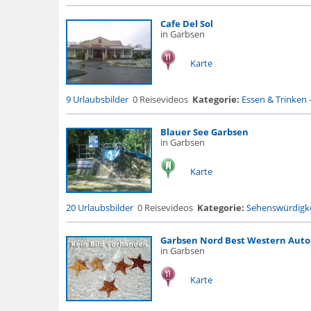
Cafe Del Sol
in Garbsen
Karte
9 Urlaubsbilder
0 Reisevideos
Kategorie:
Essen & Trinken
Blauer See Garbsen
in Garbsen
Karte
20 Urlaubsbilder
0 Reisevideos
Kategorie:
Sehenswürdigke
Garbsen Nord Best Western Aut
in Garbsen
Karte