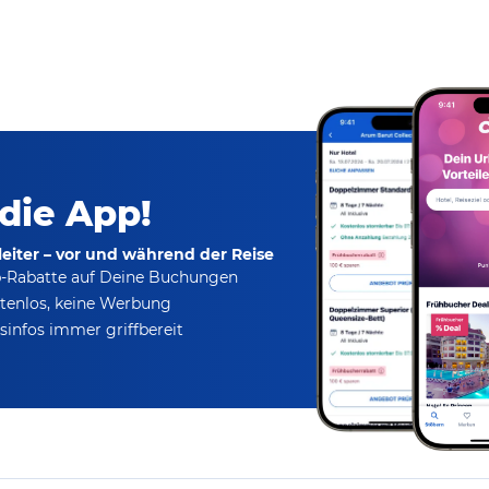
 die App!
eiter – vor und während der Reise
p-Rabatte
auf Deine Buchungen
tenlos,
keine Werbung
infos immer griffbereit