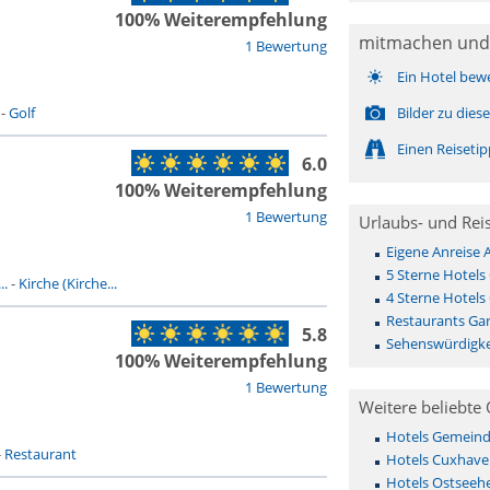
100% Weiterempfehlung
mitmachen und
1 Bewertung
Ein Hotel bew
-
Golf
Bilder zu die
Einen Reiseti
6.0
100% Weiterempfehlung
1 Bewertung
Urlaubs- und Rei
Eigene Anreise
5 Sterne Hotels
..
-
Kirche (Kirche...
4 Sterne Hotels
Restaurants Ga
5.8
Sehenswürdigke
100% Weiterempfehlung
1 Bewertung
Weitere beliebte 
Hotels Gemeinde 
-
Restaurant
Hotels Cuxhave
Hotels Ostseehe