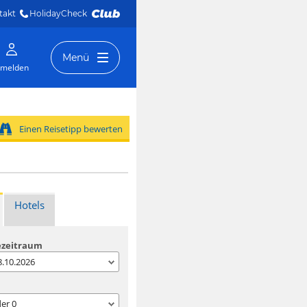
takt
HolidayCheck 
Menü
melden
Einen Reisetipp bewerten
Hotels
ezeitraum
08.10.2026
der
0