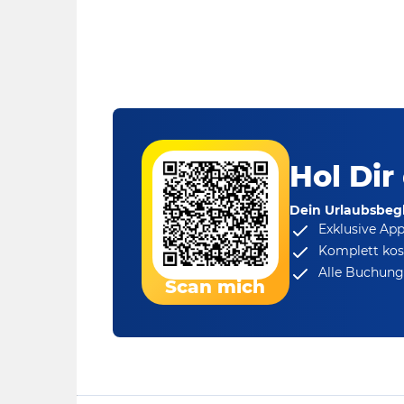
Hol Dir
Dein Urlaubsbegl
Exklusive Ap
Komplett kos
Alle Buchungs
Scan mich