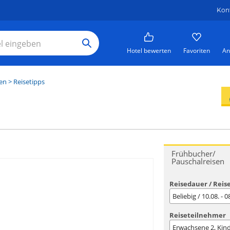
Kon
Hotel bewerten
Favoriten
An
en
> Reisetipps
Frühbucher/
Pauschalreisen
Reisedauer / Reis
Beliebig / 10.08. - 
Reiseteilnehmer
Erwachsene
2
, Kin