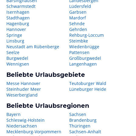
Barsinghausen
Landesbergen
Schwarmstedt
Lüdersfeld
Isernhagen
Garbsen
Stadthagen
Mardorf
Hagenburg
Sehnde
Hannover
Gehrden
Springe
Rehburg-Loccum
Linsburg
Steimbke
Neustadt am Rübenberge
Wiedenbrügge
Seelze
Pattensen
Burgwedel
Großburgwedel
Wennigsen
Langenhagen
Beliebte Urlaubsgebiete
Messe Hannover
Teutoburger Wald
Steinhuder Meer
Lüneburger Heide
Weserbergland
Beliebte Urlaubsregionen
Bayern
Sachsen
Schleswig-Holstein
Brandenburg
Niedersachsen
Thüringen
Mecklenburg-Vorpommern
Sachsen-Anhalt