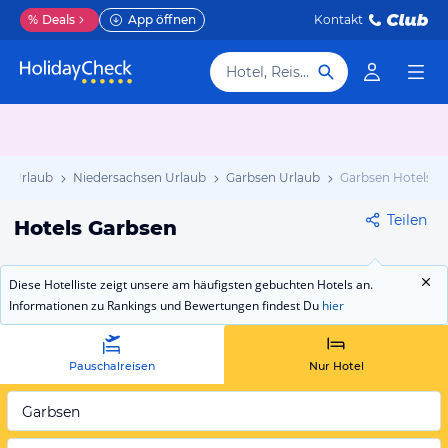
%
Deals
App öffnen
Kontakt
Hotel, Reiseziel
d Urlaub
Niedersachsen Urlaub
Garbsen Urlaub
Garbsen Hotels
Teilen
Hotels Garbsen
Diese Hotelliste zeigt unsere am häufigsten gebuchten Hotels an.
Informationen zu Rankings und Bewertungen findest Du
hier
Pauschalreisen
Nur Hotel
Garbsen