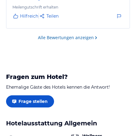
Privatsphäre, vor allem Abends wenn eh weniger los
war. Eine wunderschöne Außenanlage, die zum
Meilengutschrift erhalten
Durchatmen einlädt und einen besonderen
Hilfreich
Teilen
mystischen Charm hat. Die Apartments waren SEHR
luxuriös, absolut bombastisch.
Alle Bewertungen anzeigen
Fragen zum Hotel?
Ehemalige Gäste des Hotels kennen die Antwort!
Frage stellen
Hotelausstattung Allgemein