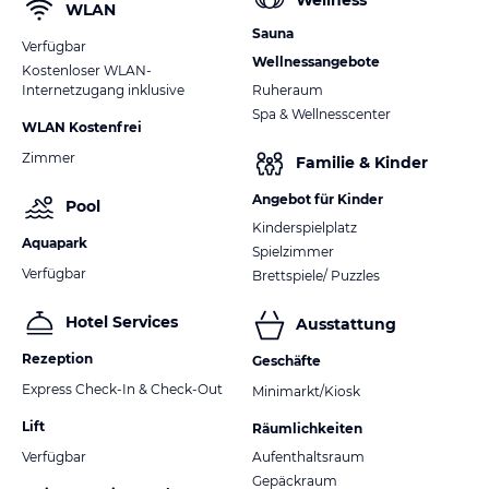
Wellness
WLAN
Sauna
Verfügbar
Wellnessangebote
Kostenloser WLAN-
Internetzugang inklusive
Ruheraum
Spa & Wellnesscenter
WLAN Kostenfrei
Zimmer
Familie & Kinder
Angebot für Kinder
Pool
Kinderspielplatz
Aquapark
Spielzimmer
Verfügbar
Brettspiele/ Puzzles
Hotel Services
Ausstattung
Rezeption
Geschäfte
Express Check-In & Check-Out
Minimarkt/Kiosk
Lift
Räumlichkeiten
Verfügbar
Aufenthaltsraum
Gepäckraum