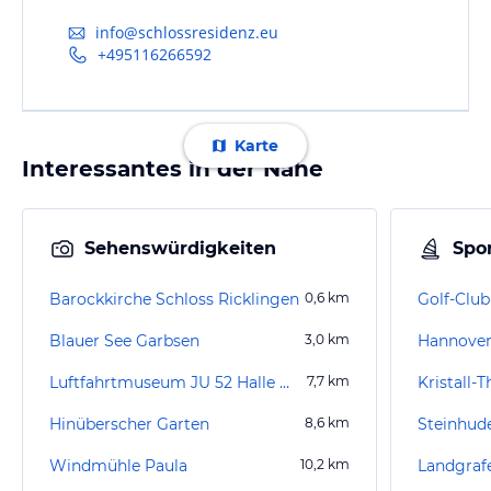
info@schlossresidenz.eu
+495116266592
Karte
Interessantes in der Nähe
Sehenswürdigkeiten
Spor
Barockkirche Schloss Ricklingen
0,6
km
Golf-Club
Blauer See Garbsen
3,0
km
Luftfahrtmuseum JU 52 Halle Wunstorf
7,7
km
Kristall-
Hinüberscher Garten
8,6
km
Steinhude
Windmühle Paula
10,2
km
Landgraf