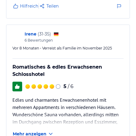
wundervoller Aufenthalt, den ich gerne
Hilfreich
Teilen
weiterempfehle.
Irene
(
31-35
)
6
Bewertungen
Vor 8 Monaten • Verreist als Familie im November 2025
Romatisches & edles Erwachsenen
Schlosshotel
5
/ 6
Edles und charmantes Erwachsenenhotel mit
mehreren Appartments in verschiedenen Häusern.
Wunderschöne Sauna vorhanden, allerdings mitten
im Durchgang zwischen Rezeption und Esszimmer,
aber dank eines Raumtrenners dennoch genug
Mehr anzeigen