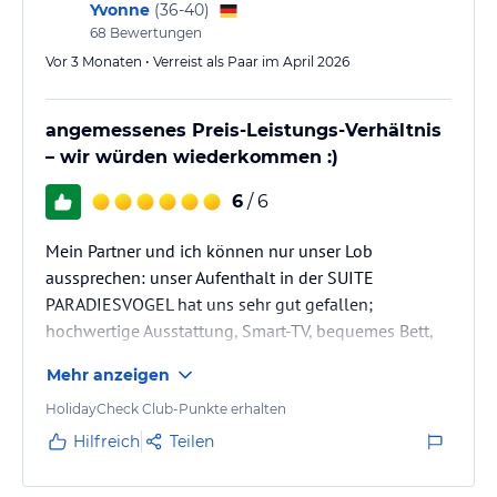
Yvonne
(
36-40
)
68
Bewertungen
Vor 3 Monaten • Verreist als Paar im April 2026
angemessenes Preis-Leistungs-Verhältnis
– wir würden wiederkommen :)
6
/ 6
Mein Partner und ich können nur unser Lob
aussprechen: unser Aufenthalt in der SUITE
PARADIESVOGEL hat uns sehr gut gefallen;
hochwertige Ausstattung, Smart-TV, bequemes Bett,
gute WLAN-Verbindung und insgesamt alles da was
Mehr anzeigen
man für eine kurze Auszeit braucht. Auch das
Frühstück war lecker mit guter Auswahl (auch
HolidayCheck Club-Punkte erhalten
vegetarisch/vegan). Das Gelände mit Teich und
Hilfreich
Teilen
Tennisplatz möchten wir ebenfalls positiv
hervorheben – im Sommer sicherlich noch besser