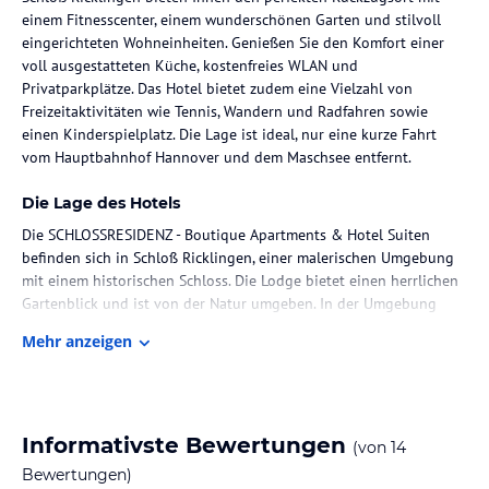
einem Fitnesscenter, einem wunderschönen Garten und stilvoll
eingerichteten Wohneinheiten. Genießen Sie den Komfort einer
voll ausgestatteten Küche, kostenfreies WLAN und
Privatparkplätze. Das Hotel bietet zudem eine Vielzahl von
Freizeitaktivitäten wie Tennis, Wandern und Radfahren sowie
einen Kinderspielplatz. Die Lage ist ideal, nur eine kurze Fahrt
vom Hauptbahnhof Hannover und dem Maschsee entfernt.
Die Lage des Hotels
Die SCHLOSSRESIDENZ - Boutique Apartments & Hotel Suiten
befinden sich in Schloß Ricklingen, einer malerischen Umgebung
mit einem historischen Schloss. Die Lodge bietet einen herrlichen
Gartenblick und ist von der Natur umgeben. In der Umgebung
können Sie wunderbar wandern und Rad fahren. Der
Mehr anzeigen
Hauptbahnhof Hannover ist nur 20 km entfernt und der Maschsee,
ein beliebtes Ausflugsziel, erreichen Sie nach 21 km. Der Flughafen
Hannover ist ebenfalls gut erreichbar, nur 16 km von der Lodge
entfernt.
Informativste Bewertungen
(von
14
Zimmer / Unterbringung im Hotel
Bewertungen)