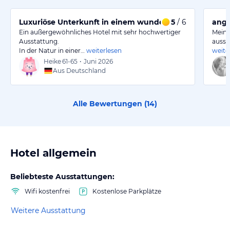
Luxuriöse Unterkunft in einem wunderschönen Schloss
5
/ 6
ange
Ein außergewöhnliches Hotel mit sehr hochwertiger
Mein 
Ausstattung.
aussp
In der Natur in einer…
weiterlesen
weite
Heike
61-65
•
Juni 2026
Aus Deutschland
Alle Bewertungen (
14
)
Hotel allgemein
Beliebteste Ausstattungen:
Wifi kostenfrei
Kostenlose Parkplätze
Weitere Ausstattung