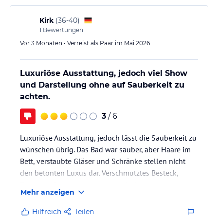
nutzbar.
Kirk
(
36-40
)
1
Bewertungen
Fast das einzige Manko in unseren Augen: die Sauna
bietet…
Vor 3 Monaten • Verreist als Paar im Mai 2026
Luxuriöse Ausstattung, jedoch viel Show
und Darstellung ohne auf Sauberkeit zu
achten.
3
/ 6
Luxuriöse Ausstattung, jedoch lässt die Sauberkeit zu
wünschen übrig. Das Bad war sauber, aber Haare im
Bett, verstaubte Gläser und Schränke stellen nicht
den betonten Luxus dar. Verschmutztes Besteck,
Teller mit Essensresten und zur Krönung
Mehr anzeigen
geschnittenes Brot mit Schimmel entsprechen nicht
dem, was die Besitzer darstellen (wollen). Natürlich
Hilfreich
Teilen