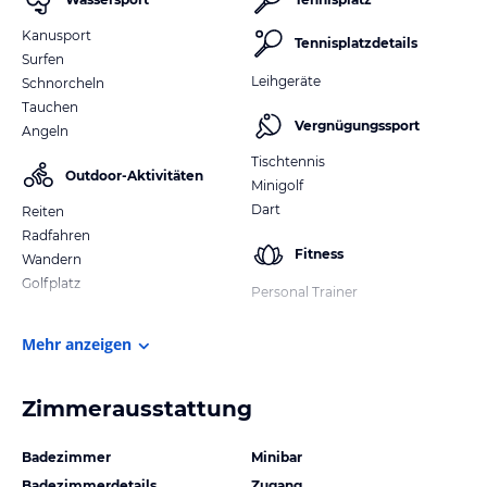
Kanusport
Tennisplatzdetails
Surfen
Leihgeräte
Schnorcheln
Tauchen
Vergnügungssport
Angeln
Tischtennis
Outdoor-Aktivitäten
Minigolf
Dart
Reiten
Radfahren
Fitness
Wandern
Golfplatz
Personal Trainer
Mehr anzeigen
Zimmerausstattung
Badezimmer
Minibar
Badezimmerdetails
Zugang