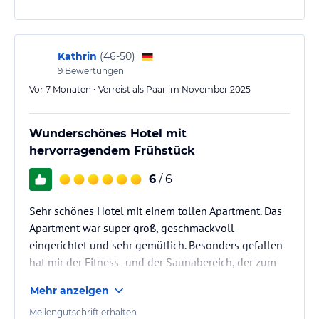
wurde viel investiert und man ist sehr freundlich,
aber offenbar völlig überfordert mit der Reinlichkeit.
Sympathie und Nettigkeiten gibt es so lange, wie der
Gast mitspielt.…
Kathrin
(
46-50
)
9
Bewertungen
Vor 7 Monaten • Verreist als Paar im November 2025
Wunderschönes Hotel mit
hervorragendem Frühstück
6
/ 6
Sehr schönes Hotel mit einem tollen Apartment. Das
Apartment war super groß, geschmackvoll
eingerichtet und sehr gemütlich. Besonders gefallen
hat mir der Fitness- und der Saunabereich, der zum
Entspannen einlädt. Auch das Frühstück war
Mehr anzeigen
hervorragend – sehr ansprechend hergerichtet und
mit einer schönen Auswahl. Insgesamt ein
Meilengutschrift erhalten