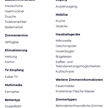
Hausschuhe
Aussenzugang
Haartrockner
Mobiliar
Dusche
Küche
Toilettenartikel
Sitzecke
Bademantel
Haushaltsgeräte
Zimmerservice
Mikrowelle
Verfügbar
Geschirrspüler
Klimatisierung
Hosenbügler
Heizung
Bügeleisen
Kamin
Kaffee- und
Teezubereitungsmöglichkeiten
TV-Empfang
Kühlschrank
Kabel-TV
Weitere Zimmerinformationen
Multimedia
Feuermelder
Kostenlose Flasche Wasser
Fernseher
Zimmertypen
Bettentyp
Behindertenfreundliche Zimmer
Doppelbett