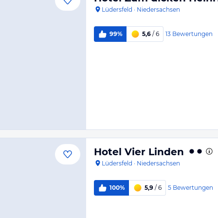
Lüdersfeld
·
Niedersachsen
13
Bewertungen
99%
5,6
/ 6
Hotel Vier Linden
Lüdersfeld
·
Niedersachsen
5
Bewertungen
100%
5,9
/ 6