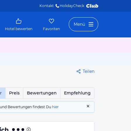
Kontakt
HolidayCheck 
Menü
Hotel bewerten
Favoriten
Teilen
r
Preis
Bewertungen
Empfehlung
gs und Bewertungen findest Du
hier
ich