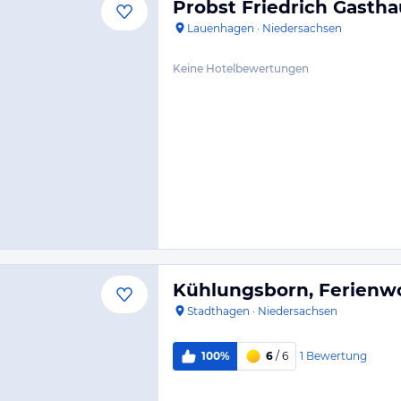
Probst Friedrich Gastha
Lauenhagen
·
Niedersachsen
Keine Hotelbewertungen
Kühlungsborn, Ferien
Stadthagen
·
Niedersachsen
1
Bewertung
100%
6
/ 6