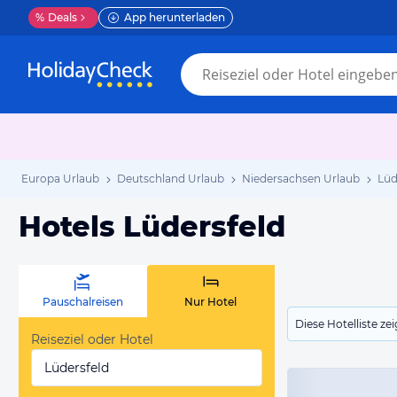
%
Deals
App herunterladen
Europa Urlaub
Deutschland Urlaub
Niedersachsen Urlaub
Lüd
Hotels Lüdersfeld
Pauschalreisen
Nur Hotel
Diese Hotelliste z
Reiseziel oder Hotel
Lüdersfeld