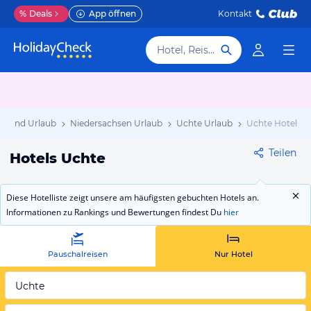
%
Deals
App öffnen
Kontakt
Hotel, Reiseziel
chland Urlaub
Niedersachsen Urlaub
Uchte Urlaub
Uchte Hotels
Teilen
Hotels Uchte
Diese Hotelliste zeigt unsere am häufigsten gebuchten Hotels an.
Informationen zu Rankings und Bewertungen findest Du
hier
Pauschalreisen
Nur Hotel
Uchte