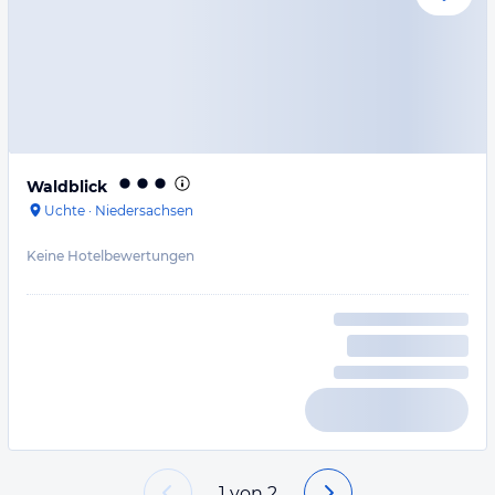
Waldblick
Uchte
·
Niedersachsen
Keine Hotelbewertungen
1
von
2