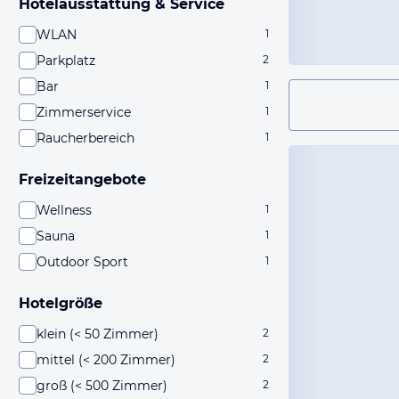
Hotelausstattung & Service
WLAN
1
Parkplatz
2
Bar
1
Zimmerservice
1
Raucherbereich
1
Freizeitangebote
Wellness
1
Sauna
1
Outdoor Sport
1
Hotelgröße
klein (< 50 Zimmer)
2
mittel (< 200 Zimmer)
2
groß (< 500 Zimmer)
2