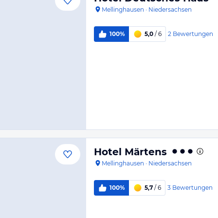
Mellinghausen
·
Niedersachsen
2
Bewertungen
100%
5,0
/ 6
Hotel Märtens
Mellinghausen
·
Niedersachsen
3
Bewertungen
100%
5,7
/ 6