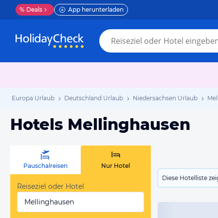
%
Deals
App herunterladen
Europa Urlaub
Deutschland Urlaub
Niedersachsen Urlaub
Mel
Hotels Mellinghausen
Pauschalreisen
Nur Hotel
Diese Hotelliste z
Reiseziel oder Hotel
Mellinghausen