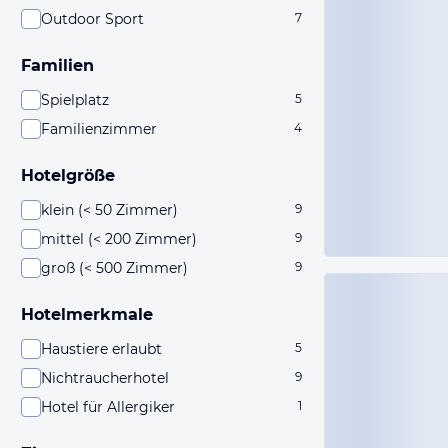
Outdoor Sport
7
Familien
Spielplatz
5
Familienzimmer
4
Hotelgröße
klein (< 50 Zimmer)
9
mittel (< 200 Zimmer)
9
groß (< 500 Zimmer)
9
Hotelmerkmale
Haustiere erlaubt
5
Nichtraucherhotel
9
Hotel für Allergiker
1