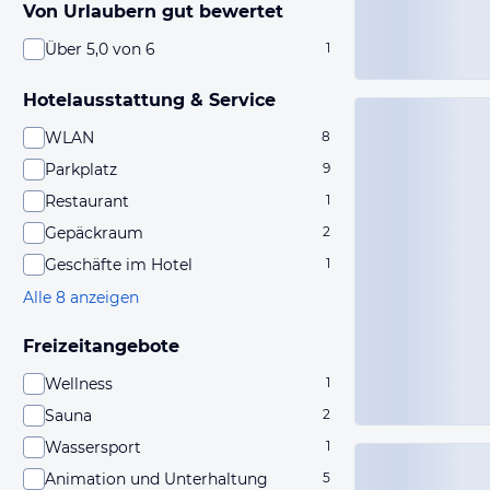
Von Urlaubern gut bewertet
Über 5,0 von 6
1
Hotelausstattung & Service
WLAN
8
Parkplatz
9
Restaurant
1
Gepäckraum
2
Geschäfte im Hotel
1
Alle 8 anzeigen
Freizeitangebote
Wellness
1
Sauna
2
Wassersport
1
Animation und Unterhaltung
5