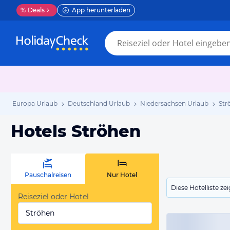
%
Deals
App herunterladen
Europa Urlaub
Deutschland Urlaub
Niedersachsen Urlaub
Str
Hotels Ströhen
Pauschalreisen
Nur Hotel
Diese Hotelliste z
Reiseziel oder Hotel
Ströhen