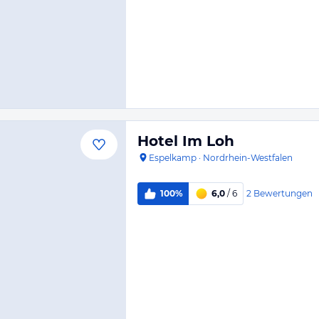
Hotel Im Loh
Espelkamp
·
Nordrhein-Westfalen
2
Bewertungen
100%
6,0
/ 6