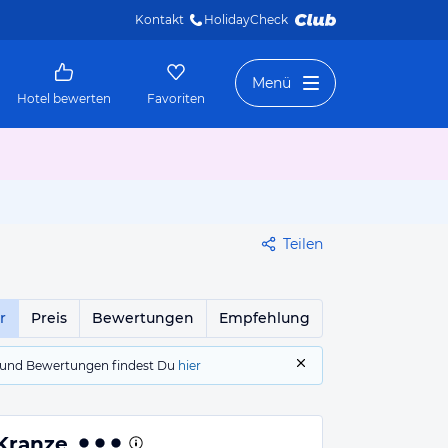
Kontakt
HolidayCheck 
Menü
Hotel bewerten
Favoriten
Teilen
r
Preis
Bewertungen
Empfehlung
gs und Bewertungen findest Du
hier
Kranze