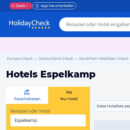
%
Deals
App herunterladen
Europa Urlaub
Deutschland Urlaub
Nordrhein-Westfalen Urlaub
Hotels Espelkamp
Pauschalreisen
Nur Hotel
Diese Hotelliste z
Reiseziel oder Hotel
Espelkamp