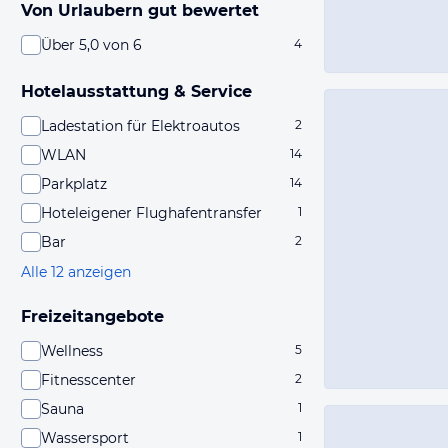
Von Urlaubern gut bewertet
Über 5,0 von 6
4
Hotelausstattung & Service
Ladestation für Elektroautos
2
WLAN
14
Parkplatz
14
Hoteleigener Flughafentransfer
1
Bar
2
Alle 12 anzeigen
Freizeitangebote
Wellness
5
Fitnesscenter
2
Sauna
1
Wassersport
1