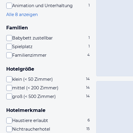
Animation und Unterhaltung
1
Alle 8 anzeigen
Familien
Babybett zustellbar
1
Spielplatz
1
Familienzimmer
4
Hotelgröße
klein (< 50 Zimmer)
14
mittel (< 200 Zimmer)
14
groß (< 500 Zimmer)
14
Hotelmerkmale
Haustiere erlaubt
6
Nichtraucherhotel
15