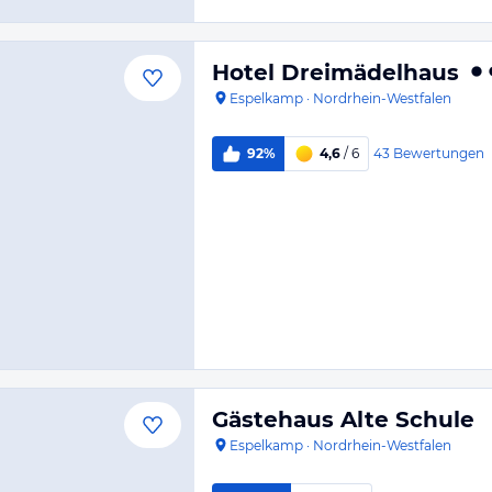
Hotel Dreimädelhaus
Espelkamp
·
Nordrhein-Westfalen
43
Bewertungen
92%
4,6
/ 6
Gästehaus Alte Schule
Espelkamp
·
Nordrhein-Westfalen