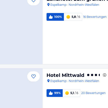
Espelkamp
·
Nordrhein-Westfalen
16
Bewertungen
100%
5,8
/ 6
Hotel Mittwald
Espelkamp
·
Nordrhein-Westfalen
20
Bewertungen
99%
5,1
/ 6