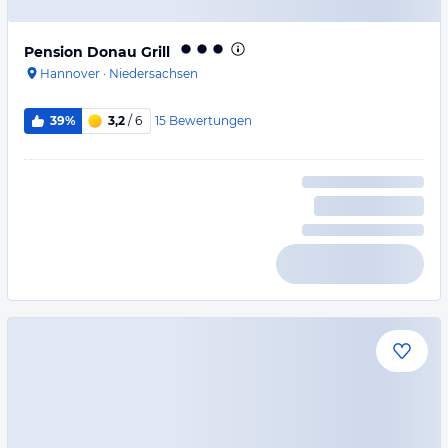
Pension Donau Grill
Hannover
·
Niedersachsen
15
Bewertungen
39%
3,2
/ 6