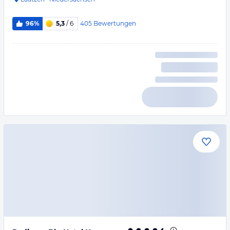
405
Bewertungen
96%
5,3
/ 6