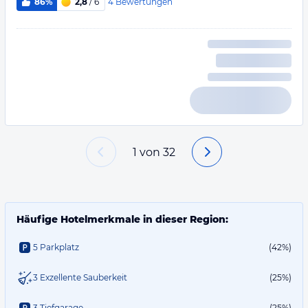
4
Bewertungen
86%
2,8
/ 6
1
von
32
Häufige Hotelmerkmale in dieser Region:
5 Parkplatz
(42%)
3 Exzellente Sauberkeit
(25%)
3 Tiefgarage
(25%)