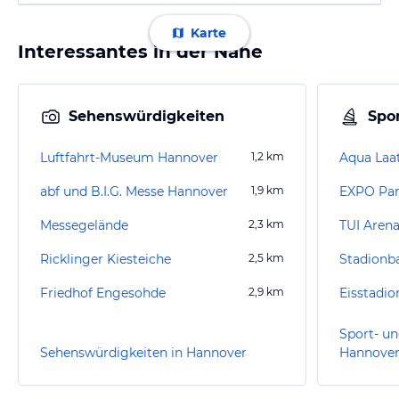
Karte
Interessantes in der Nähe
Sehenswürdigkeiten
Spor
Luftfahrt-Museum Hannover
1,2
km
Aqua Laa
abf und B.I.G. Messe Hannover
1,9
km
EXPO Pa
Messegelände
2,3
km
TUI Aren
Ricklinger Kiesteiche
2,5
km
Stadionb
Friedhof Engesohde
2,9
km
Eisstadi
Sport- un
Sehenswürdigkeiten in Hannover
Hannove