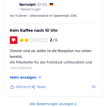
Bernolph
(
51-55
)
1
Bewertungen
Vor 9 Jahren • Alleinreisend im September 2016
Kein Kaffee nach 10 Uhr
2
/ 6
Zimmer sind ok, leider ist die Rezeption nur selten
besetzt,
die Mitarbeiter für das Frühstück unfreundlich und
nicht hilfreich.
Ich hatte an einem Sonntagsfrühstück um 10:10 Uhr
Mehr anzeigen
um einen Kaffee gebeten, der mir verwehrt wurde mit
dem Hinweis auf die Frühstückszeit, die um 10 Uhr
Hilfreich
Teilen
endet. Für ein € 12,50 Frühstück eine Frechheit.
Nicht empfehlenswert - für mich nie wieder!
Alle Bewertungen anzeigen