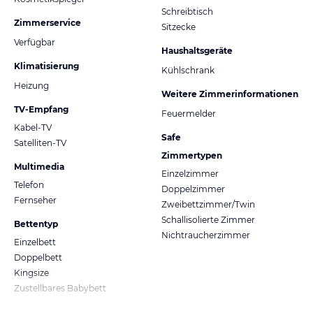
Schreibtisch
Zimmerservice
Sitzecke
Verfügbar
Haushaltsgeräte
Klimatisierung
Kühlschrank
Heizung
Weitere Zimmerinformationen
TV-Empfang
Feuermelder
Kabel-TV
Safe
Satelliten-TV
Zimmertypen
Multimedia
Einzelzimmer
Telefon
Doppelzimmer
Fernseher
Zweibettzimmer/Twin
Schallisolierte Zimmer
Bettentyp
Nichtraucherzimmer
Einzelbett
Doppelbett
Kingsize
Zustellbares Babybett