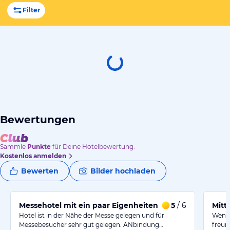
Filter
Bewertungen
Sammle
Punkte
für Deine Hotelbewertung.
Kostenlos anmelden
Bewerten
Bilder hochladen
Messehotel mit ein paar Eigenheiten
5
/ 6
Mitt
Hotel ist in der Nähe der Messe gelegen und für
Wenn 
Messebesucher sehr gut gelegen. ANbindung…
freun