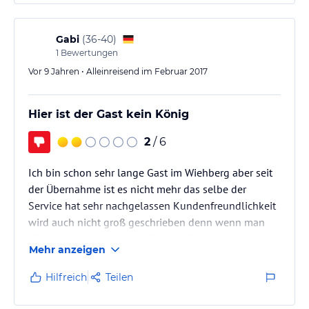
Gabi
(
36-40
)
1
Bewertungen
Vor 9 Jahren • Alleinreisend im Februar 2017
Hier ist der Gast kein König
2
/ 6
Ich bin schon sehr lange Gast im Wiehberg aber seit
der Übernahme ist es nicht mehr das selbe der
Service hat sehr nachgelassen Kundenfreundlichkeit
wird auch nicht groß geschrieben denn wenn man
Hilfe als Frau abends benötigt heißt es nur es kann
Mehr anzeigen
niemand kommen. Der Tür Code wird nie geändert so
dass auch schon nachts Fremde im Hotel waren und
Hilfreich
Teilen
randaliert haben es hieß es würde stündlich jemand
vorbeischauen und nach dem Rechten sehen dies