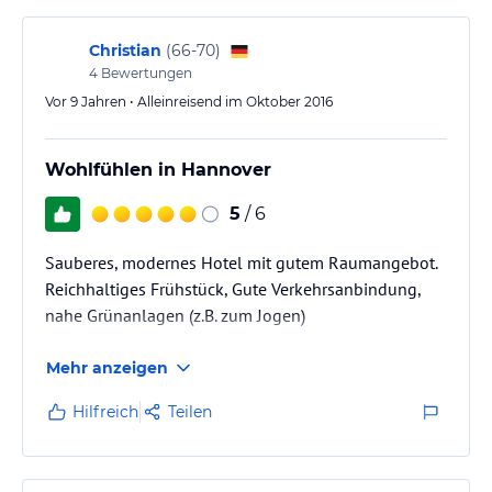
stimmt leider auch nicht. Zum Frühstücken muss man
jetzt ins Wienecke, und…
Christian
(
66-70
)
4
Bewertungen
Vor 9 Jahren • Alleinreisend im Oktober 2016
Wohlfühlen in Hannover
5
/ 6
Sauberes, modernes Hotel mit gutem Raumangebot.
Reichhaltiges Frühstück, Gute Verkehrsanbindung,
nahe Grünanlagen (z.B. zum Jogen)
Mehr anzeigen
Hilfreich
Teilen