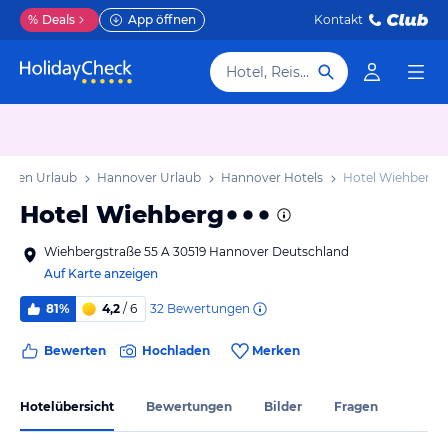
%
Deals
App öffnen
Kontakt
Hotel, Reiseziel
chsen Urlaub
Hannover Urlaub
Hannover Hotels
Hotel Wiehberg
Hotel Wiehberg
Wiehbergstraße 55 A 30519 Hannover Deutschland
Auf Karte anzeigen
32
Bewertungen
81%
4,2
/ 6
Bewerten
Hochladen
Merken
Hotelübersicht
Bewertungen
Bilder
Fragen