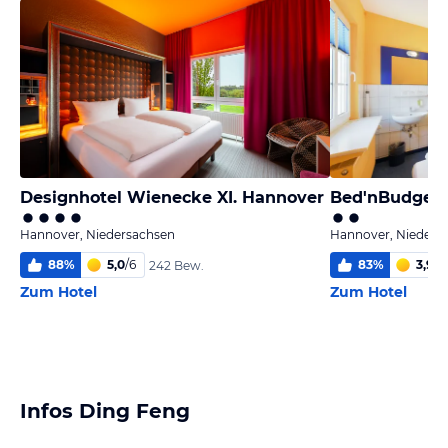
Designhotel Wienecke XI. Hannover
Bed'nBudget 
Hannover, Niedersachsen
Hannover, Nieders
88
%
5,0
/
6
83
%
3,9
/
6
242 Bew.
Zum Hotel
Zum Hotel
Infos Ding Feng