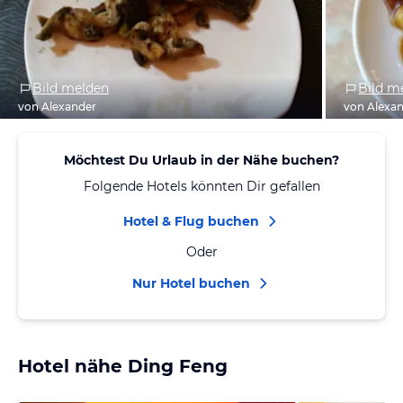
Bild melden
Bild m
von Alexander
von Alexa
Möchtest Du Urlaub in der Nähe buchen?
Folgende Hotels könnten Dir gefallen
Hotel & Flug buchen
Oder
Nur Hotel buchen
Hotel nähe Ding Feng