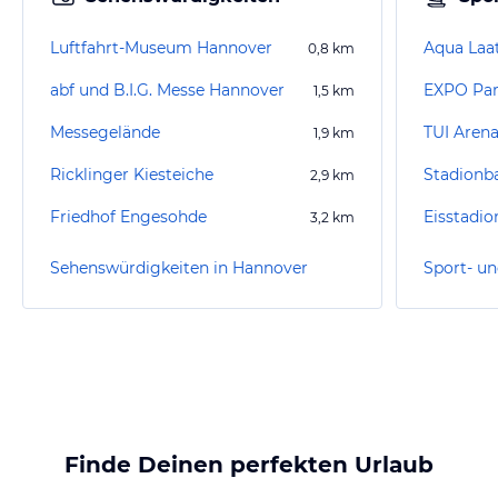
Luftfahrt-Museum Hannover
Aqua Laa
0,8
km
abf und B.I.G. Messe Hannover
EXPO Pa
1,5
km
Messegelände
TUI Aren
1,9
km
Ricklinger Kiesteiche
Stadionb
2,9
km
Friedhof Engesohde
Eisstadi
3,2
km
Sehenswürdigkeiten in Hannover
Finde Deinen perfekten Urlaub