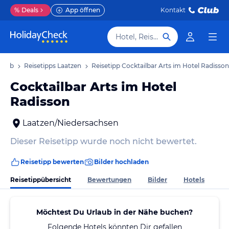
%
Deals
App öffnen
Kontakt
Hotel, Reiseziel
rlaub
Reisetipps Laatzen
Reisetipp Cocktailbar Arts im Hotel Radisson
Cocktailbar Arts im Hotel
Radisson
Laatzen/Niedersachsen
Dieser Reisetipp wurde noch nicht bewertet.
Reisetipp bewerten
Bilder hochladen
Reisetippübersicht
Bewertungen
Bilder
Hotels
Möchtest Du Urlaub in der Nähe buchen?
Folgende Hotels könnten Dir gefallen