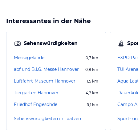
Interessantes in der Nähe
Sehenswürdigkeiten
Spor
Messegelände
EXPO Pa
0,7
km
abf und B.I.G. Messe Hannover
TUI Aren
0,8
km
Luftfahrt-Museum Hannover
Aqua Laa
1,5
km
Tiergarten Hannover
Dauerkol
4,7
km
Friedhof Engesohde
Campo Ak
5,1
km
Sehenswürdigkeiten in Laatzen
Sport- un