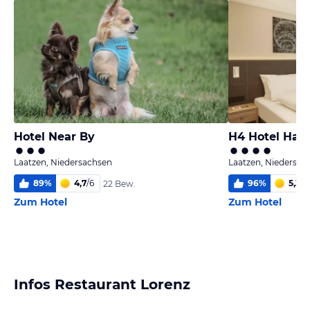
Hotel Near By
H4 Hotel Han
Laatzen, Niedersachsen
Laatzen, Niedersac
89
%
4,7
/
6
96
%
5,3
/
6
22 Bew.
Zum Hotel
Zum Hotel
Infos Restaurant Lorenz