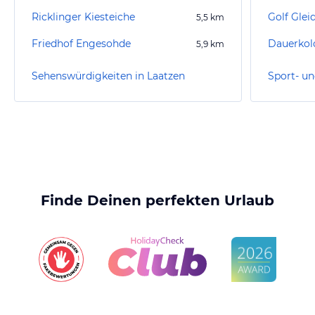
Ricklinger Kiesteiche
Golf Glei
5,5
km
Friedhof Engesohde
Dauerkol
5,9
km
Sehenswürdigkeiten in Laatzen
Sport- un
Finde Deinen perfekten Urlaub