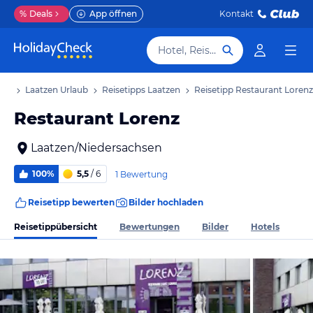
%
Deals
App öffnen
Kontakt
Hotel, Reiseziel
aub
Laatzen Urlaub
Reisetipps Laatzen
Reisetipp Restaurant Lorenz
Restaurant Lorenz
Laatzen/Niedersachsen
100%
5,5
/ 6
1 Bewertung
Reisetipp bewerten
Bilder hochladen
Reisetippübersicht
Bewertungen
Bilder
Hotels