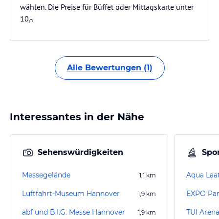
wählen. Die Preise für Büffet oder Mittagskarte unter
10,-.
Alle Bewertungen (1)
Interessantes in der Nähe
Sehenswürdigkeiten
Spor
Messegelände
Aqua Laa
1,1
km
Luftfahrt-Museum Hannover
EXPO Pa
1,9
km
abf und B.I.G. Messe Hannover
TUI Aren
1,9
km