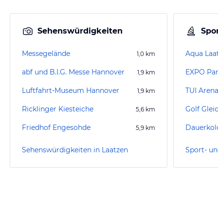
Sehenswürdigkeiten
Spor
Messegelände
Aqua Laa
1,0
km
abf und B.I.G. Messe Hannover
EXPO Pa
1,9
km
Luftfahrt-Museum Hannover
TUI Aren
1,9
km
Ricklinger Kiesteiche
Golf Glei
5,6
km
Friedhof Engesohde
Dauerkol
5,9
km
Sehenswürdigkeiten in Laatzen
Sport- un