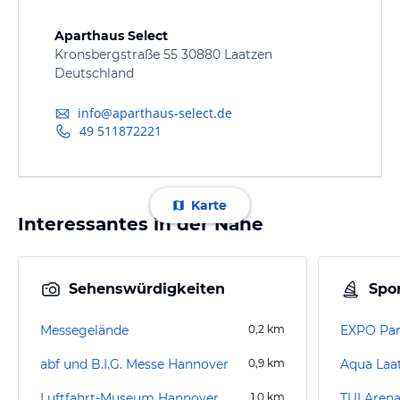
Aparthaus Select
Kronsbergstraße 55 30880 Laatzen
Deutschland
info@aparthaus-select.de
49 511872221
Karte
Interessantes in der Nähe
Sehenswürdigkeiten
Spor
Messegelände
0,2
km
EXPO Pa
abf und B.I.G. Messe Hannover
0,9
km
Aqua Laa
Luftfahrt-Museum Hannover
1,0
km
TUI Aren