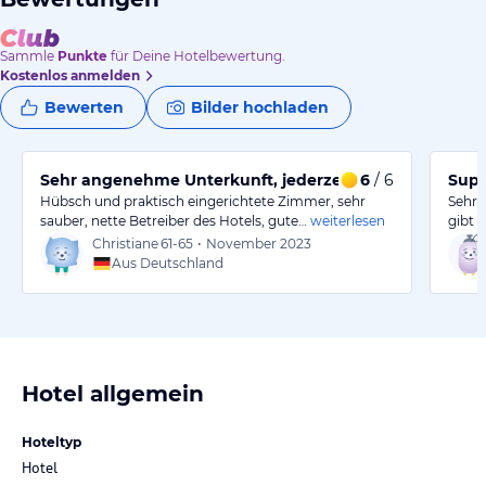
Sammle
Punkte
für Deine Hotelbewertung.
Kostenlos anmelden
Bewerten
Bilder hochladen
Sehr angenehme Unterkunft, jederzeit wieder!
6
/ 6
Supe
Hübsch und praktisch eingerichtete Zimmer, sehr
Sehr 
sauber, nette Betreiber des Hotels, gute…
weiterlesen
gibt 
Christiane
61-65
•
November 2023
Aus Deutschland
Hotel allgemein
Hoteltyp
Hotel