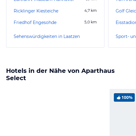
Ricklinger Kiesteiche
4,7
km
Golf Glei
Friedhof Engesohde
5,0
km
Eisstadi
Sehenswürdigkeiten in Laatzen
Sport- un
Hotels in der Nähe von Aparthaus
Select
100%