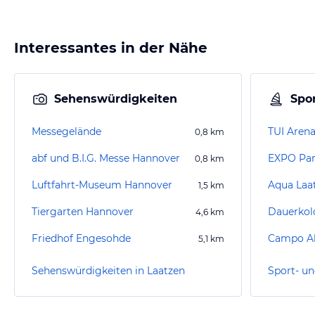
Interessantes in der Nähe
Sehenswürdigkeiten
Spor
Messegelände
TUI Aren
0,8
km
abf und B.I.G. Messe Hannover
EXPO Pa
0,8
km
Luftfahrt-Museum Hannover
Aqua Laa
1,5
km
Tiergarten Hannover
Dauerkol
4,6
km
Friedhof Engesohde
Campo Ak
5,1
km
Sehenswürdigkeiten in Laatzen
Sport- un