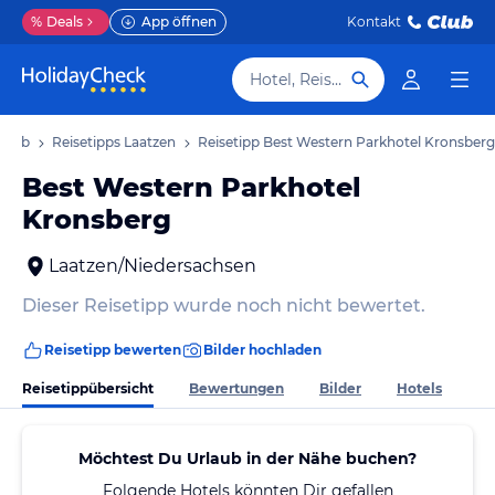
%
Deals
App öffnen
Kontakt
Hotel, Reiseziel
rlaub
Reisetipps Laatzen
Reisetipp Best Western Parkhotel Kronsberg
Best Western Parkhotel
Kronsberg
Laatzen/Niedersachsen
Dieser Reisetipp wurde noch nicht bewertet.
Reisetipp bewerten
Bilder hochladen
Reisetippübersicht
Bewertungen
Bilder
Hotels
Möchtest Du Urlaub in der Nähe buchen?
Folgende Hotels könnten Dir gefallen