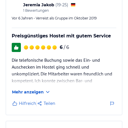
Die Zimmer sind für eine Nacht (nach Konzert)…
Jeremia Jakob
(
19-25
)
1
Bewertungen
Vor 6 Jahren • Verreist als Gruppe im Oktober 2019
Preisgünstiges Hostel mit gutem Service
6
/ 6
Die telefonische Buchung sowie das Ein- und
Auschecken im Hostel ging schnell und
unkompliziert. Die Mitarbeiter waren freundlich und
kompetent. Ich konnte zwischen Bar- und
Kartenzahlung wählen.
Mehr anzeigen
Am und im Haus war alles gut ausgeschildert und
somit leicht zu finden. Die Zimmer und auch die
Hilfreich
Teilen
Bäder sind gut ausgestattet und sehr sauber. Man
bekommt Bettwäsche, Handtücher und
Duschgel/Shampoo zur Verfügung gestellt. Ich