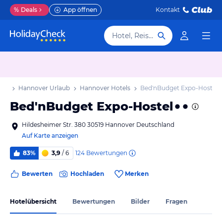
%
Deals
App öffnen
Kontakt
Hotel, Reiseziel
aub
Hannover Urlaub
Hannover Hotels
Bed'nBudget Expo-Hostel
Bed'nBudget Expo-Hostel
Hildesheimer Str. 380 30519 Hannover Deutschland
Auf Karte anzeigen
124
Bewertungen
83%
3,9
/ 6
Bewerten
Hochladen
Merken
Hotelübersicht
Bewertungen
Bilder
Fragen