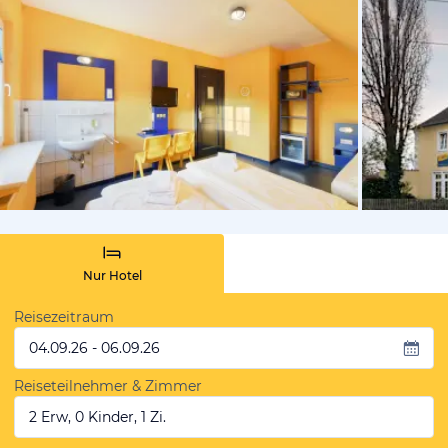
vom Hotelie
Nur Hotel
Reisezeitraum
04.09.26 - 06.09.26
Reiseteilnehmer & Zimmer
2 Erw, 0 Kinder, 1 Zi.