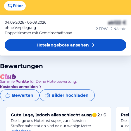
Filter
ab
122 €
04.09.2026 - 06.09.2026
ohne Verpflegung
2 ERW • 2 Nächte
Doppelzimmer mit Gemeinschaftsbad
Hotelangebote
ansehen
Bewertungen
Sammle
Punkte
für Deine Hotelbewertung.
Kostenlos anmelden
Bewerten
Bilder hochladen
Gute Lage, jedoch alles schlecht ausgeschildert
2
/ 6
Prei
Die Lage des Hotels ist super, zur nächsten
Die t
Straßenbahnstation sind da nur wenige Meter.…
Ausch