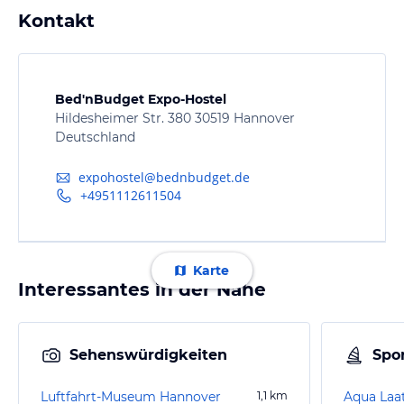
Kontakt
Bed'nBudget Expo-Hostel
Hildesheimer Str. 380 30519 Hannover
Deutschland
expohostel@bednbudget.de
+4951112611504
Karte
Interessantes in der Nähe
Sehenswürdigkeiten
Spor
Luftfahrt-Museum Hannover
1,1
km
Aqua Laa