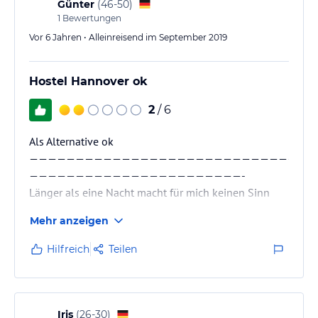
empfehle dieses Haus gerne weiter. Bei meinem
Günter
(
46-50
)
nächsten Besuch werde ich das Restaurant und das…
1
Bewertungen
Vor 6 Jahren • Alleinreisend im September 2019
Hostel Hannover ok
2
/ 6
Als Alternative ok
———————————————————————————————
———————————————————————-
Länger als eine Nacht macht für mich keinen Sinn
Mehr anzeigen
Hilfreich
Teilen
Iris
(
26-30
)