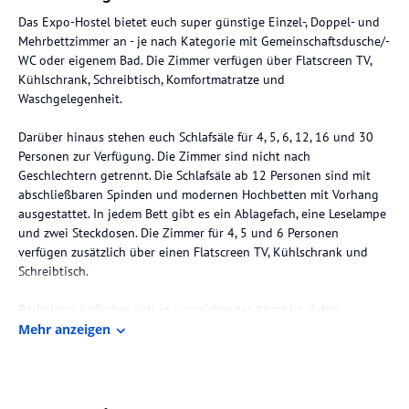
Das Expo-Hostel bietet euch super günstige Einzel-, Doppel- und
Mehrbettzimmer an - je nach Kategorie mit Gemeinschaftsdusche/-
WC oder eigenem Bad. Die Zimmer verfügen über Flatscreen TV,
Kühlschrank, Schreibtisch, Komfortmatratze und
Waschgelegenheit.
Darüber hinaus stehen euch Schlafsäle für 4, 5, 6, 12, 16 und 30
Personen zur Verfügung. Die Zimmer sind nicht nach
Geschlechtern getrennt. Die Schlafsäle ab 12 Personen sind mit
abschließbaren Spinden und modernen Hochbetten mit Vorhang
ausgestattet. In jedem Bett gibt es ein Ablagefach, eine Leselampe
und zwei Steckdosen. Die Zimmer für 4, 5 und 6 Personen
verfügen zusätzlich über einen Flatscreen TV, Kühlschrank und
Schreibtisch.
Parkplätze befinden sich in ausreichender Anzahl auf dem
Gelände, die Rezeption ist rund um die Uhr geöffnet. Fürs leibliche
Mehr anzeigen
Wohl steht euch eine vollausgestatte Gemeinschaftsküche zur
Verfügung. Der Internetzugang per W-Lan ist kostenfrei. Zusätzlich
bieten wir jeden Morgen ein super leckeres und reichhaltiges
Frühstücksbuffet an. Bettwäsche und Handtuch werden gestellt.