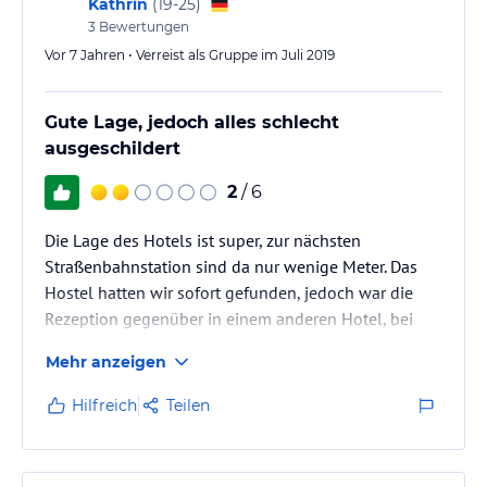
Kathrin
(
19-25
)
3
Bewertungen
Sport und Unterhaltung
Vor 7 Jahren • Verreist als Gruppe im Juli 2019
Fahrradverleih
Gute Lage, jedoch alles schlecht
Sonstige Einrichtungen und Services
ausgeschildert
24-Stunden Rezeption
Gepäckaufbewahrung
2
/ 6
Bettwäsche und Handtücher werden gestellt.
W-Lan kostenfrei
Die Lage des Hotels ist super, zur nächsten
Fahrradverleih
Straßenbahnstation sind da nur wenige Meter. Das
Gemeinschaftsküche
Hostel hatten wir sofort gefunden, jedoch war die
Rezeption gegenüber in einem anderen Hotel, bei
Hinweis:
Allgemeine und unverbindliche
dem man nicht offensichtlich erkennen konnte dass
Hoteliers-/Veranstalter-/Kataloginformationen. Alle Angaben
Mehr anzeigen
es dazu gehört. Nach dem Check In wurde uns gesagt
ohne Gewähr und ohne Prüfung durch HolidayCheck. Bitte
lies vor der Buchung die verbindlichen
dass unser Zimmer im Gebäude gegenüber sei, dort
Angebotsdetails
des
Hilfreich
Teilen
jeweiligen Veranstalters.
kamen wir aber mir unserer Karte nicht rein sodass
wir es in 2 anderen Gebäuden versuchten und unser
Zimmer schließlich fanden.