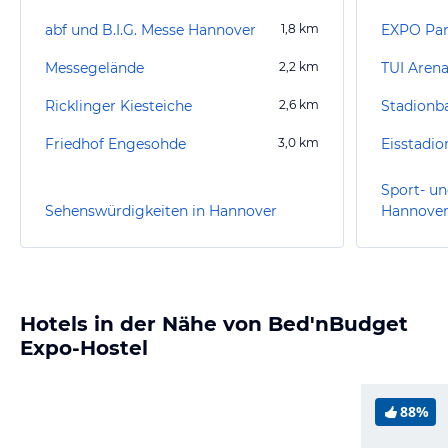
abf und B.I.G. Messe Hannover
1,8
km
EXPO Pa
Messegelände
2,2
km
TUI Aren
Ricklinger Kiesteiche
2,6
km
Stadionb
Friedhof Engesohde
3,0
km
Eisstadi
Sport- un
Sehenswürdigkeiten in Hannover
Hannove
Hotels in der Nähe von Bed'nBudget
Expo-Hostel
88%