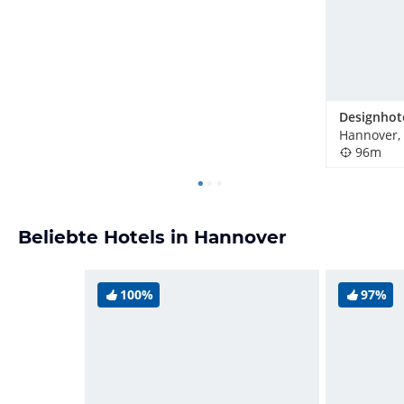
Hannover,
96m
Beliebte Hotels in Hannover
100%
97%