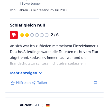
1
Bewertungen
Vor 6 Jahren • Alleinreisend im Juli 2019
Schlaf gleich null
2
/ 6
An sich war ich zufrieden mit meinem Einzelzimmer +
Dusche. Allerdings waren die Toiletten nicht vom Flur
abgetrennt, sodass es immer Laut war und die
Brandschutztür schloss nicht leise, sodass ein
schlafen nicht möglich war. Zudem wurde nicht auf
Mehr anzeigen
die Bettruhe geachtet, was wohl daran lag, dass ich
nicht im selben Gebäude untergebracht war, wie die
Hilfreich
Teilen
Rezeption.
Leider werde ich dieses Hostel nicht weiter
empfehlen können.
Das einzige positive war die Verkehrsanbindung, di
Rudolf
(
61-65
)